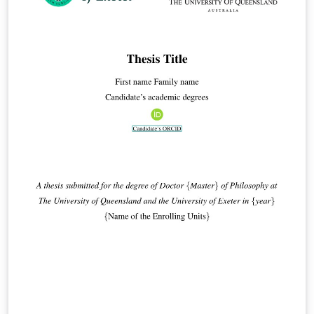
page, chapter style and fonts required by ISEL.
Streamlined: files and settings for other universities
and languages have been removed. Only Portuguese
and English remain, making the template lighter and
easier to navigate. Modern Academic Standards: AI
Disclosure: integrated support for the Artificial
Intelligence Disclosure Statement. SDGs: visual
enumeration of the UN Sustainable Development Goals
(SDGs) for modern research impact reporting. User-
Friendly Design: optimized for both LaTeX beginners
and power users, ensuring a clean and efficient
workflow. New in v8.0: Faster Builds: significantly
quicker compilation, most noticeably with pdfLaTeX.
Modern Glossaries: glossaries, acronyms and symbols
now use bib2gls.