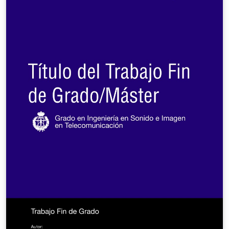
(https://www.uclm.es/es/ciudad-
real/Eimia/Docencia/TFG)