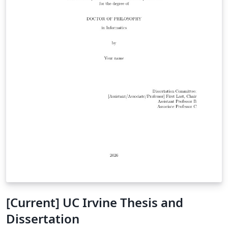
configuracion.tex mediante \EPSsetup{...}. Bibliografía
APA 7 con BibLaTeX + Biber. Resaltado de código para
más de 25 lenguajes con minted 3. Glosarios y lista de
acrónimos. Componentes por disciplina (software,
telecomunicaciones, arquitectura, química, geología,
prevención). Accesibilidad PDF/UA-2 (etiquetado
activado). Español, valenciano e inglés. Escuela
Politécnica Superior (UA): https://eps.ua.es Reglamento
TFG/TFM de la EPS: https://eps.ua.es/es/normativa-
organos/documentos/nuevo-reglamento-tfg-tfm-eps-
2024-def.pdf Código fuente, documentación y
versiones: https://github.com/jmrplens/TFG-TFM_EPS
DOI: https://doi.org/10.5281/zenodo.21315904 Licencia
MIT (ver el archivo LICENSE incluido en el proyecto).
[Current] UC Irvine Thesis and
Dissertation