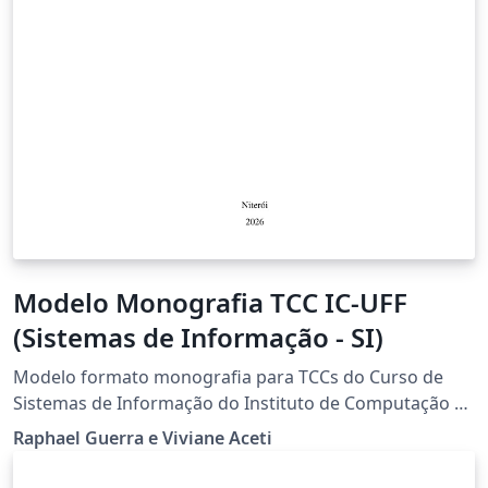
Modelo Monografia TCC IC-UFF
(Sistemas de Informação - SI)
Modelo formato monografia para TCCs do Curso de
Sistemas de Informação do Instituto de Computação da
Universidade Federal Fluminense
Raphael Guerra e Viviane Aceti
(https://www.ic.uff.br/projeto-de-aplicacao-tcc/).