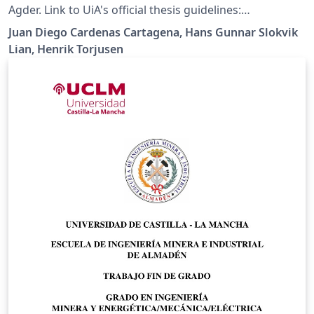
Agder. Link to UiA's official thesis guidelines:
https://libguides.uia.no/Doctoral-Dissertations/Home
Juan Diego Cardenas Cartagena, Hans Gunnar Slokvik
Lian, Henrik Torjusen