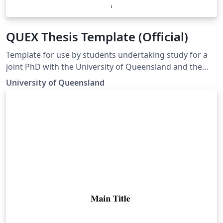
QUEX Thesis Template (Official)
Template for use by students undertaking study for a
joint PhD with the University of Queensland and the
University of Exeter. Template matches the guidelines
University of Queensland
for preparing a UQ-Exeter joint PhD thesis to ensure
compliance at both institutions. Guidelines can be
found at https://cdf.graduate-
school.uq.edu.au/files/7078/UQ-
ExeterInstitute_Presentation of Thesis Guidelines
FINAL.pdf