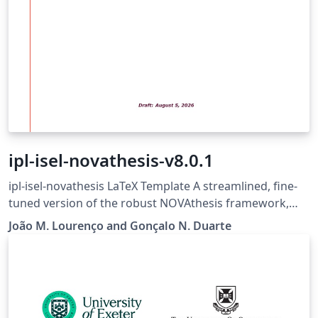
ipl-isel-novathesis-v8.0.1
ipl-isel-novathesis LaTeX Template A streamlined, fine-
tuned version of the robust NOVAthesis framework,
trimmed down for MSc dissertations at ISEL (Instituto
João M. Lourenço and Gonçalo N. Duarte
Superior de Engenharia de Lisboa). It follows the
school's official guidelines for final works, giving you
the full power of the framework without the complexity
of the multi-institution version. Key Features: ISEL-
Ready: pre-configured with the correct margins, cover