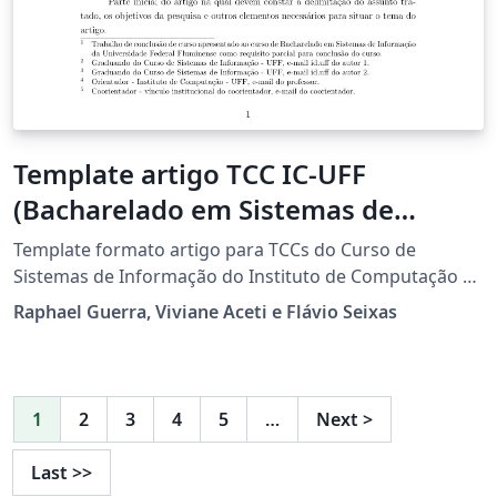
Template artigo TCC IC-UFF
(Bacharelado em Sistemas de
Informação - SI)
Template formato artigo para TCCs do Curso de
Sistemas de Informação do Instituto de Computação da
Universidade Federal Fluminense
Raphael Guerra, Viviane Aceti e Flávio Seixas
(https://www.ic.uff.br/projeto-de-aplicacao-tcc/.
1
2
3
4
5
…
Next
>
Last
>>