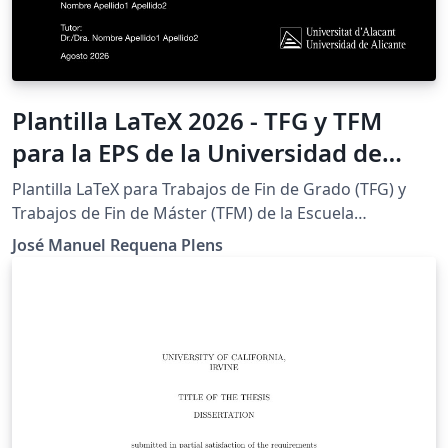
Plantilla LaTeX 2026 - TFG y TFM
para la EPS de la Universidad de
Alicante (Bachelor's/Master's Thesis
Plantilla LaTeX para Trabajos de Fin de Grado (TFG) y
Template)
Trabajos de Fin de Máster (TFM) de la Escuela
Politécnica Superior (EPS) de la Universidad de Alicante.
José Manuel Requena Plens
Sigue el Reglamento de TFG/TFM de la EPS e incluye las
portadas institucionales a color y en blanco y negro.
IMPORTANTE: este proyecto requiere el compilador
LuaLaTeX (Menu &gt; Compiler &gt; LuaLaTeX) y TeX Live
2025 o posterior. Con pdfLaTeX o XeLaTeX la
compilación falla. Características: 21 titulaciones
preconfiguradas (8 grados y 13 másteres), con sus
colores y logotipos. Configuración centralizada en