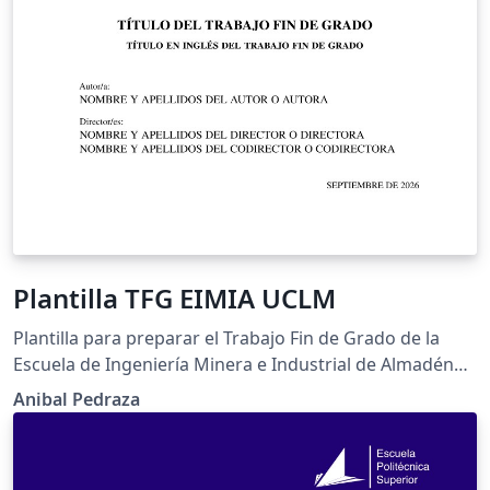
Plantilla TFG EIMIA UCLM
Plantilla para preparar el Trabajo Fin de Grado de la
Escuela de Ingeniería Minera e Industrial de Almadén
(EIMIA), Universidad de Castilla-La Mancha. Esta
Anibal Pedraza
plantilla sigue la normativa de elaboración y defensa
del TFG de la EIMIA, aprobada el 4 de marzo de 2026
para su aplicación a partir del curso 2026/2027