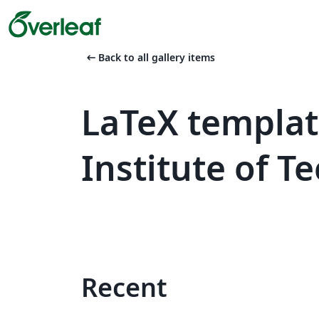
arrow_left_alt
Back to all gallery items
LaTeX templa
Institute of 
Recent