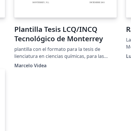
Plantilla Tesis LCQ/INCQ
R
Tecnológico de Monterrey
La
Me
plantilla con el formato para la tesis de
r
má
lienciatura en ciencias químicas, para las
Lu
pr
carreras LCQ e INCQ
Marcelo Videa
es
pr
im
un
´ı
lo
pr
ag
ju
mo