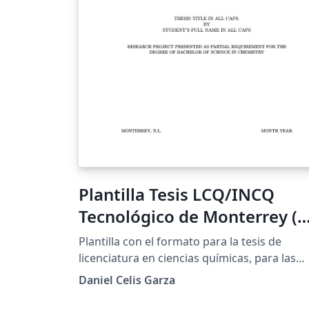
Plantilla Tesis LCQ/INCQ
Tecnológico de Monterrey (
XeLaTeX, Inglés)
Plantilla con el formato para la tesis de
licenciatura en ciencias químicas, para las
carreras LCQ e INCQ. Versión actualizada
Daniel Celis Garza
(XeLaTeX) y en inglés. Leer comentarios de
código para informarse sobre las