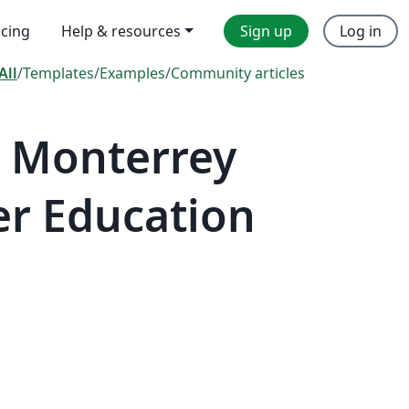
icing
Help & resources
Sign up
Log in
All
/
Templates
/
Examples
/
Community articles
 Monterrey
er Education