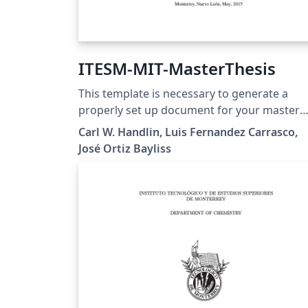
ITESM-MIT-MasterThesis
This template is necessary to generate a
properly set up document for your master
thesis in fulfillment for the degree of Maste
Carl W. Handlin, Luis Fernandez Carrasco,
of Science in Intelligent Systems at
José Ortiz Bayliss
Tecnológico de Monterrey, Campus
Monterrey.