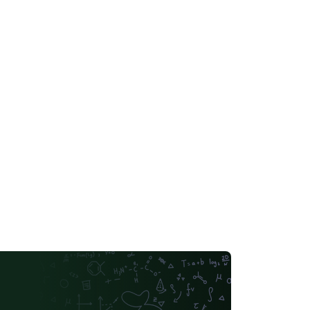
una gran distancia. Así, la frontera del
ujero negro, denominada horizonte de
cesos, está formada por los rayos de luz
e están a punto de escapar del agujero
gro, pero que en lugar de ello se quedan
lí para siempre, congelados por la
ernidad. Es en esta frontera donde se
sarrolla una teoría que une elegantemente
la Teor´ıa de la Relatividad y a la Mecánica
ántica, una teoría que propone algo que
safía al sentido común: radiación emanada
 los agujeros negros, la radiación de
awking.