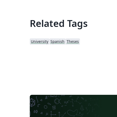
actualizaciones. Contiene guía de uso de
LaTeX. Plantilla original por Marcelo Videa.
Related Tags
University
Spanish
Theses