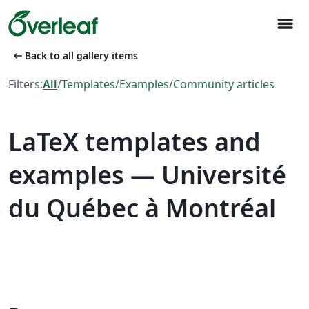
menu
arrow_left_alt
Back to all gallery items
Filters:
All
/
Templates
/
Examples
/
Community articles
LaTeX templates and
examples — Université
du Québec à Montréal