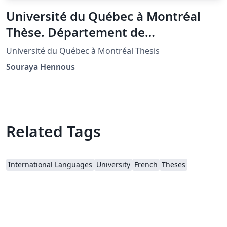
Université du Québec à Montréal
Thèse. Département de
mathématiques
Université du Québec à Montréal Thesis
Souraya Hennous
Related Tags
International Languages
University
French
Theses