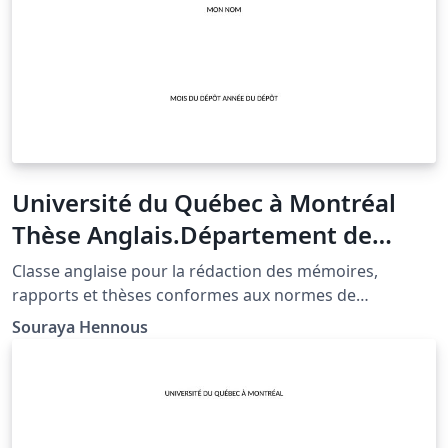
Université du Québec à Montréal
Thèse Anglais.Département de
mathématiques
Classe anglaise pour la rédaction des mémoires,
rapports et thèses conformes aux normes de
présentation de l'UQAM-Département de
Souraya Hennous
mathématiques.