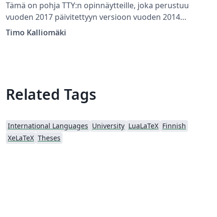
Tämä on pohja TTY:n opinnäytteille, joka perustuu
vuoden 2017 päivitettyyn versioon vuoden 2014
opinnäytetyön kirjoitusohjeesta sekä siitä tehtyyn
Timo Kalliomäki
Word-mallineeseen. Tämän pohjan esimerkkiasiakirja
on kirjoitettu suomenkielisen kandidaatintyön
muotoon, katso myös vastaava englanninkielisen
diplomityön muotoon kirjoitettu. Molemmat pohjat
käyttävät samaa asiakirjaluokkaa. Esimerkkiasiakirjan
Related Tags
kommenteista käy ilmi, miten vaihtaa valintoja kuten
kuvien numerointia tai viittaustyyliä.
International Languages
University
LuaLaTeX
Finnish
XeLaTeX
Theses