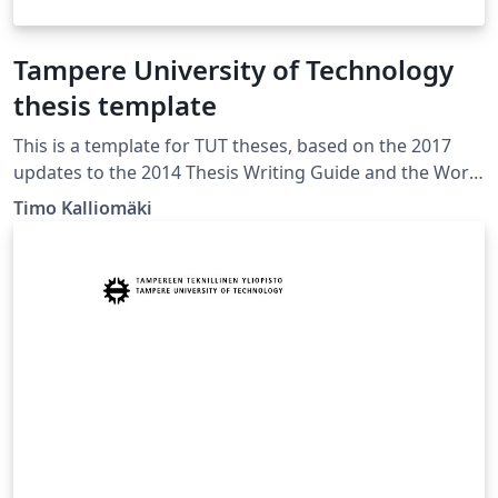
Tampere University of Technology
thesis template
This is a template for TUT theses, based on the 2017
updates to the 2014 Thesis Writing Guide and the Word
template made for it. The example document in this
Timo Kalliomäki
template is in the form of a master’s thesis in English,
see also the one in the form of a bachelor’s thesis in
Finnish. Both templates use the same document class.
The comments in the example document show how to
change options such as figure numbering and
referencing style.