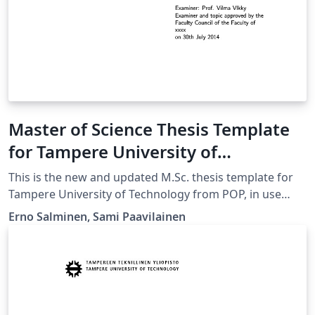
Master of Science Thesis Template
for Tampere University of
Technology (TUT)
This is the new and updated M.Sc. thesis template for
Tampere University of Technology from POP, in use
since 2015. [Downloaded 25 September 2016] Note that
Erno Salminen, Sami Paavilainen
you must choose either Finnish or English here and
there in this file. Please compile with XeLaTeX for better
handling of UTF-8 characters, especially with lstlisting
that contain UTF-8 characters.