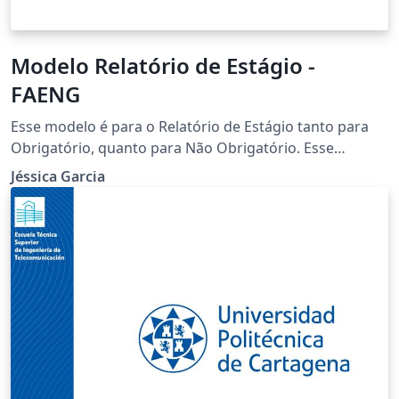
Modelo Relatório de Estágio -
FAENG
Esse modelo é para o Relatório de Estágio tanto para
Obrigatório, quanto para Não Obrigatório. Esse
modelo foi baseado no arquivo: Modelo TCC FAENG do
Jéssica Garcia
Professor Rodolfo Verraschim