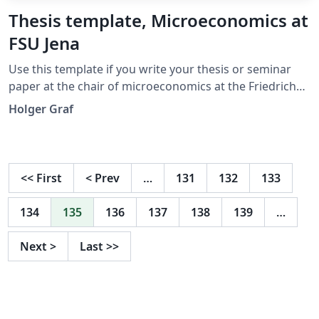
Thesis template, Microeconomics at
FSU Jena
Use this template if you write your thesis or seminar
paper at the chair of microeconomics at the Friedrich
Schiller University Jena
Holger Graf
<<
First
<
Prev
…
131
132
133
134
135
136
137
138
139
…
Next
>
Last
>>