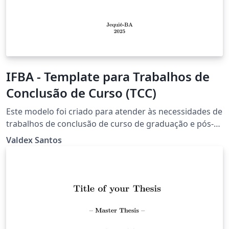
IFBA - Template para Trabalhos de
Conclusão de Curso (TCC)
Este modelo foi criado para atender às necessidades de
trabalhos de conclusão de curso de graduação e pós-
graduação do Instituto Federal da Bahia (IFBA), em
Valdex Santos
conformidade com as normas da ABNT. No entanto,
também pode ser utilizado em outras instituições de
ensino superior. O modelo está atualizado de acordo
com as normas mais recentes da ABNT (2023) e, dentre
outros, oferece os seguintes diferenciais: -
Personalização para atender às necessidades
específicas do usuário; - Conformidade com as novas