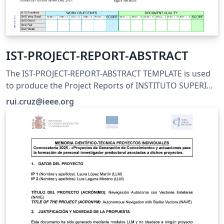
IST-PROJECT-REPORT-ABSTRACT
The IST-PROJECT-REPORT-ABSTRACT TEMPLATE is used
to produce the Project Reports of INSTITUTO SUPERIOR
TECNICO, UNIVERSIDADE DE LISBOA, AGIIT and ESer
rui.cruz@ieee.org
Courses. The Template is "smart", allowing to select the
language of writing (English or Portuguese). Please
view instructions in the README.TXT file.