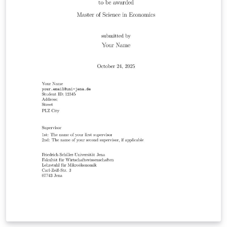
normas da ABNT; - Geração automática de sumário,
lista de siglas, figuras, tabelas, abreviaturas e símbolos.