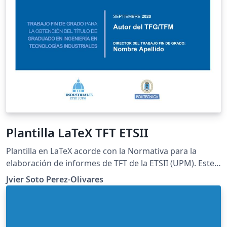
Plantilla LaTeX TFT ETSII
Plantilla en LaTeX acorde con la Normativa para la
elaboración de informes de TFT de la ETSII (UPM). Este
documento constituye una guía (que sirve a su vez de
Jvier Soto Perez-Olivares
plantilla) para la elaboración de informes de TFG o TFM
en LaTeX acorde con la Normativa de la Escuela Técnica
Superior de Ingenieros Industriales (UPM). No pretende
abarcar todas y cada una de las funcionalidades que