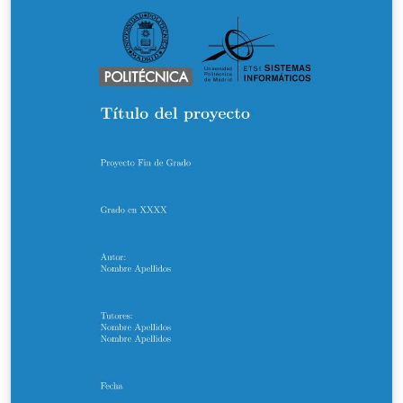
ofrece LaTeX (¡las posibilidades son prácticamente
infinitas!), pero sí tratar los aspectos fundamentales
para la elaboración de un documento utilizando esta
indispensable herramienta. Además de los elementos
básicos de cualquier informe (índice, tablas,
ecuaciones, bibliografía, etc.), esta guía incluye
"tutoriales" y plantillas para algunos de los elementos
presentes en todo (o casi todo) informe de TFG o TFM
(como son el diagrama de Gantt o la EDP).