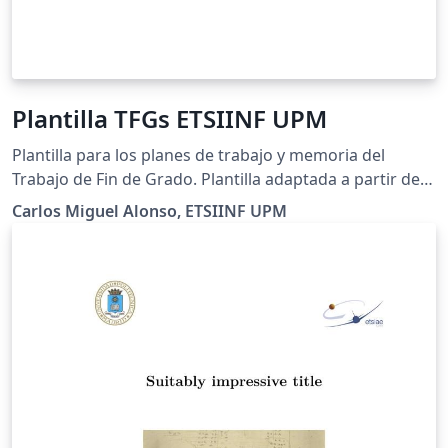
Plantilla TFGs ETSIINF UPM
Plantilla para los planes de trabajo y memoria del
Trabajo de Fin de Grado. Plantilla adaptada a partir de
la proporcionada por la ETSIINF:
Carlos Miguel Alonso, ETSIINF UPM
https://www.fi.upm.es/?pagina=1475