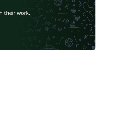
al de la Rioja
Universidad Nacional De San Cristóbal de Huamanga
álaga
Universidade da Coruña
h their work.
Universidad Internacional de Valencia
Universidad Politécnica de Madrid
Instituto Politécnico Nacional
 Laguna
Universidad ECCI