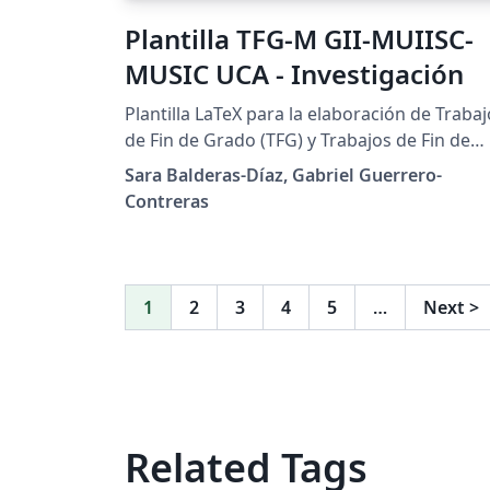
Plantilla TFG-M GII-MUIISC-
MUSIC UCA - Investigación
Plantilla LaTeX para la elaboración de Traba
de Fin de Grado (TFG) y Trabajos de Fin de
Máster (TFM) con orientación investigadora
Sara Balderas-Díaz, Gabriel Guerrero-
en la Escuela Superior de Ingeniería de la
Contreras
Universidad de Cádiz. Incluye las portadas
oficiales requeridas por la ESI y una
estructura adaptada a trabajos de I+D+i, co
ejemplos de citas bibliográficas, fórmulas,
1
2
3
4
5
…
Next
>
figuras, tablas, código y referencias cruzada
Está pensada para trabajos del Grado en
Ingeniería Informática (GII), del Máster
Universitario en Investigación en Ingeniería
de Sistemas y de la Computación (MUIISC) y
Related Tags
del Máster Universitario en Seguridad
Informática (Ciberseguridad). Para más