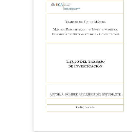
it has been carefully modified to comply wit
the stylistic and structural standards
mandated by the UMU. Configurable in
Spanish and English, with several chapter
styles, print and screen layouts, glossary, lis
of acronyms, bibliography and syntax-
highlighted source code. It also compiles
locally on Windows, macOS and Linux.
Requires XeLaTeX: the template uses fontsp
and will not compile with pdfLaTeX. If you
upload the files to a new project, remember
to set the compiler in the project menu.
Distributed under the LaTeX Project Public
License v1.3c, like the original template.
Source code and issue tracker on GitHub:
https://github.com/enriiquee/umu-thesis
Version: 1.1.0