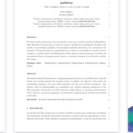
h
t
ec