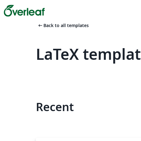
arrow_left_alt
Back to all templates
LaTeX templat
Recent