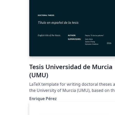
Tesis Universidad de Murcia
(UMU)
LaTeX template for writing doctoral theses a
the University of Murcia (UMU), based on t
requirements established by the EIDUM
Enrique Pérez
(Escuela Internacional de Doctorado de la
Universidad de Murcia). Adapted from the
original ipleiria-thesis template by José Areia