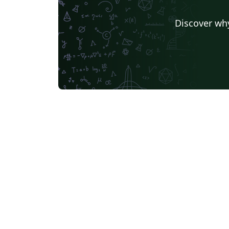
Universidad Católica del Norte en Antofagasta
Universidad Autónoma de Zacatecas
Discover why
Instituto Tecnológico de Morelia
Universidad de Buenos Aires
Pontificia Universida Javeriana
UC3M
Universidad Nacional de Moquegua
Journal articles
Bib