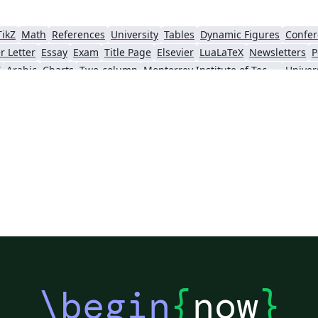
TikZ
Math
References
University
Tables
Dynamic Figures
Confer
r Letter
Essay
Exam
Title Page
Elsevier
LuaLaTeX
Newsletters
P
X
Arabic
Charts
Two-column
Monterrey Institute of Technology and Higher Education
IEEE Community Templates and Examples
Chemistry
Vietnamese
Hindi
Chine
Pontificia Universidad Católica de Chile
Meeting Minutes
Russian
Research Proposal
hnical Manual
Cheat sheet
Revista Iberoamericana de Automática e Informática Industrial
Tecnológico Nacional de México
American Psychological Association
va
Universidad Tecnológica Nacional
Modern Language Association (MLA)
IES
Sistema Nacional de Computación de Alto Desempeño (SNCAD)
Escuela Politécnica Nacional
Universidad Central
Universidad Autónoma de Chile
Universidad Politécnica de Puebla
Universidad de Guadalaja
ba
Universidad Simón Bolívar
Universidad de Oviedo
UPV/EHU
Un
Universidad Cooperativa de Colombia
Universidad de Ingeniería y Tecnología
Teaching Plan & Syllabus
Universidad del Valle de Guatemala
Instituto Tecnológico de Tuxtla Gutiérrez
Instituto 
Pontifícia Universidade Católica do Rio de Janeiro
Universidad Complutense de Madrid
Uni
rcia
Escola Tècnica Superior d’Enginyeria Industrial de Barcelona
Institución Universitaria Antonio José Camacho
Un
\begin
{
now
}
Universidad Distrital Francisco José de Caldas
University of Cuenca
Universidad de las Fuerzas Armadas ESPE