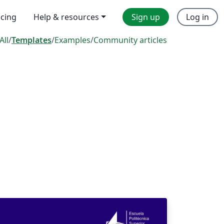
icing
Help & resources
Sign up
Log in
All
/
Templates
/
Examples
/
Community articles