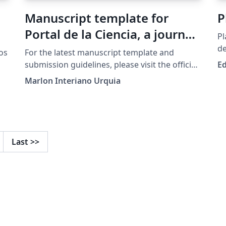
Manuscript template for
P
Portal de la Ciencia, a journal
Pl
of the Universidad Nacional
de
jos
For the latest manuscript template and
(E
Autónoma de Honduras
submission guidelines, please visit the official
E
Ve
journal website:
(UNAH)
Marlon Interiano Urquia
https://revistas.unah.edu.hn/index.php/PC
and the Author Guidelines:
https://revistas.unah.edu.hn/index.php/PC/ab
n
out/submissions
Last
>>
s.