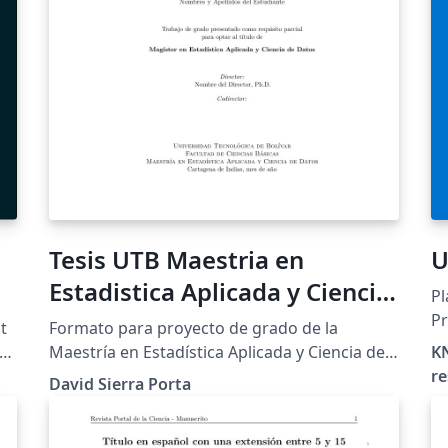
+ 
le
ac
(s
qu
PD
vale
Su
TF
ht
Tesis UTB Maestria en
U
o
tf
Estadistica Aplicada y Ciencia
Pl
do
de Datos
Pr
t
Formato para proyecto de grado de la
ht
Un
he
Maestría en Estadística Aplicada y Ciencia de
KN
D
Datos de la Universidad Tecnológica de
re
ht
David Sierra Porta
Bolívar (UTB).
Li
en
,