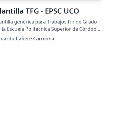
lantilla TFG - EPSC UCO
antilla genérica para Trabajos Fin de Grado
 la Escuela Politécnica Superior de Córdoba
PSC). Universidad de Córdoba (UCO).
duardo Cañete Carmona
rsión 3.12