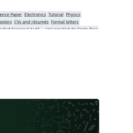
ence Paper
Electronics
Tutorial
Physics
osters
CVs and résumés
Formal letters
Universidad Nacional Autónoma de México
Universidad de Costa Rica
se
Thai
Catalan
Universidad Autónoma de Occidente
Universidad Tecnológica de Bolívar
Universidad de Santiago de Chile
Universidad Autónoma de Yucatán
Humanities
Universidad Católica San Pablo
Universidad Nacional de Colombia (UNAL)
 San Mateo
Universidad La Salle (Mexico)
CECyTE
Universidad Autónoma de Nuevo León
ra
Universidade da Coruña (UDC)
iversidad de Cádiz
Universidad Industrial de Santander (UIS)
Universidad de Tarapaca
Minimal
Tecnológico Autónomo de México
Universidad Católica de la Santísima Concepción
versity of the Balearic Islands
Universidad de Alicante
iversidad del Valle
Universidad Autónoma de Ciudad Juárez
Universitat Politècnica de València