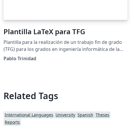
Plantilla LaTeX para TFG
Plantilla para la realización de un trabajo fin de grado
(TFG) para los grados en ingeniería informática de la
Escuela Técnica Superior de Ingeniería Informática de la
Pablo Trinidad
Universidad de Sevilla.
Related Tags
International Languages
University
Spanish
Theses
Reports