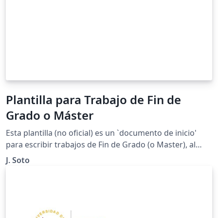
Plantilla para Trabajo de Fin de
Grado o Máster
Esta plantilla (no oficial) es un `documento de inicio'
para escribir trabajos de Fin de Grado (o Master), al
estilo de los que usamos en la Facultad de Matemáticas
J. Soto
de la Universidad de Sevilla. ¡Contacte con el autor para
sugerir mejoras!