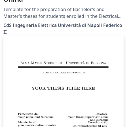
Template for the preparation of Bachelor’s and
Master’s theses for students enrolled in the Electrical
Engineering degree programs at the University of
CdS Ingegneria Elettrica Università di Napoli Federico
Naples Federico II, in accordance with the official
II
guidelines published on the degree program’s official
website at the following link: https://ingegneria-
elettrica.dieti.unina.it/index.php/en/student-
services/thesis