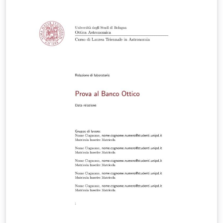
you don't have any. In case you do, use "Correlatore" if
it is only one person, and "Correlatori" otherwise