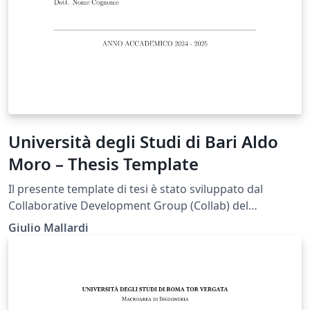
Università degli Studi di Bari Aldo
Moro – Thesis Template
Il presente template di tesi è stato sviluppato dal
Collaborative Development Group (Collab) del
Dipartimento di Informatica dell’Università degli Studi
Giulio Mallardi
di Bari Aldo Moro (UniBa) al fine di fornire agli studenti
uno strumento di supporto nella redazione
dell’elaborato finale, in conformità con le linee guida
previste dall’Ateneo. Si specifica che il documento non
rappresenta un modello ufficiale dell’Università.