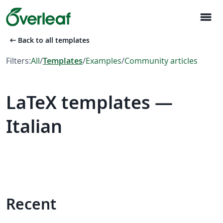
menu
arrow_left_alt
Back to all templates
Filters:
All
/
Templates
/
Examples
/
Community articles
LaTeX templates —
Italian
Recent