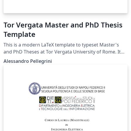
Tor Vergata Master and PhD Thesis
Template
This is a modern LaTeX template to typeset Master's
and PhD Theses at Tor Vergata University of Rome. It
respects by the official University Visual Identity:
Alessandro Pellegrini
https://web.uniroma2.it/contenuto/manuale-identita-
visiva https://scienze.uniroma2.it/wp-
content/uploads/2023/10/SCHEDA-TECNICA-
frontespizio_Tesi-di-Laurea.pdf The main class is
publicly available on CTAN: https://ctan.org/pkg/tvthesis