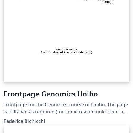
Frontpage Genomics Unibo
Frontpage for the Genomics course of Unibo. The page
is in Italian as required (for some reason unknown to
us) and you shouldn't translate anything but your
Federica Bichicchi
thesis title. You can delete the "correlatore" minipage if