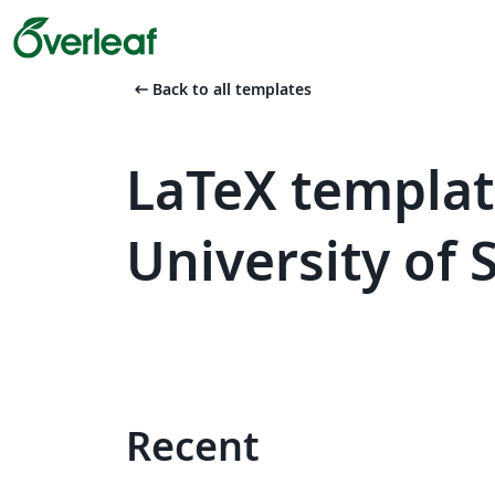
arrow_left_alt
Back to all templates
LaTeX template
University of 
Recent