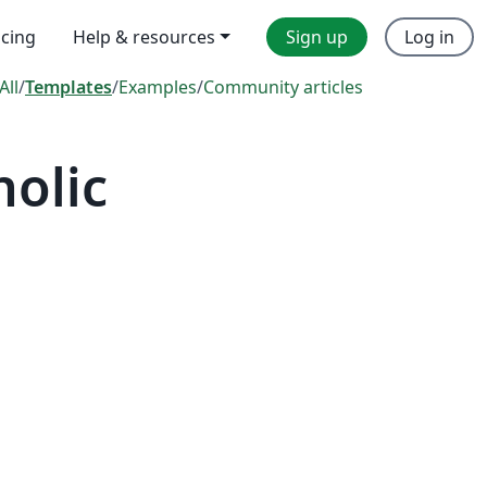
icing
Help & resources
Sign up
Log in
All
/
Templates
/
Examples
/
Community articles
holic