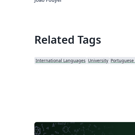
Related Tags
International Languages
University
Portuguese (