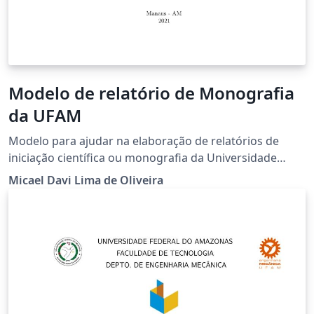
Modelo de relatório de Monografia
da UFAM
Modelo para ajudar na elaboração de relatórios de
iniciação científica ou monografia da Universidade
Federal do Amazonas (UFAM). Na verdade não apenas
Micael Davi Lima de Oliveira
se restringe a esta universidade, mas qualquer trabalho
acadêmico. Espero sinceramente que possa ajudar
quem precisa. Nota-se que este modelo não obedece
de forma rigorosa as regras da ABNT, mas vendo sendo
de grande para mim.