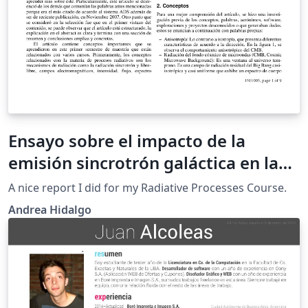
Ensayo sobre el impacto de la
emisión sincrotrón galáctica en las
mediciones de anisotropía del
A nice report I did for my Radiative Processes Course.
fondo cósmico de microondas
Andrea Hidalgo