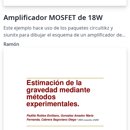
Amplificador MOSFET de 18W
Este ejemplo hace uso de los paquetes circuitikz y
siunitx para dibujar el esquema de un amplificador de
18W a base de transistores bipolares y MOSFET. El
Ramón
circuito fue tomado de
http://www.circuitstoday.com/mosfet-amplifier-circuits.