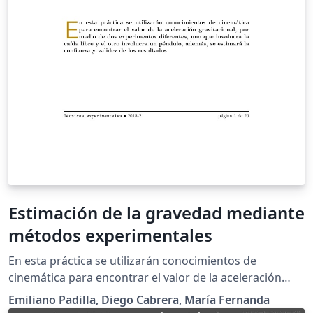
Estimación de la gravedad mediante
métodos experimentales
En esta práctica se utilizarán conocimientos de
cinemática para encontrar el valor de la aceleración
gravitacional, por medio de dos experimentos
Emiliano Padilla, Diego Cabrera, María Fernanda
diferentes, uno que involucra la caída libre y el otro