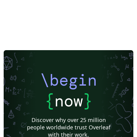
Posters
CVs and résumés
Formal letters
Assignments
Korean
Matrices
Beamer
XeLaTeX
Arabic
Charts
Two-column
Monterrey Institute of Technology and Higher Education
Universidad Nacional Autónoma de México
Universidad de Costa Rica
Books
Presentations
Reports
Theses
Japanese
IEEE Community Templates and Examples
Chemistry
Vietnamese
Hindi
Chinese
Thai
Catalan
Universidad Autónoma de Occidente
Universidad Nacional de Asunción
Pontificia Universidad Católica de Chile
Meeting Minutes
Russian
Research Proposal
Universidad Tecnológica de Bolívar
Universidad de Santiago de Chile
\begin
Lecture Notes
Universidad Nacional Autónoma de Honduras
Technical Manual
Cheat sheet
Revista Iberoamericana de Automática e Informática Industrial
Universidad Autónoma de Yucatán
Humanities
{
now
}
Universidad de Sevilla
Turkish
Tecnológico Nacional de México
American Psychological Association
Universidad Católica San Pablo
Universidad Nacional de Colombia (UNAL)
Universidad de Chile
Discover why over 25 million
Unidad de Formación Masiva
Universidad Tecnológica Nacional
people worldwide trust Overleaf
Modern Language Association (MLA)
IES San Mateo
with their work.