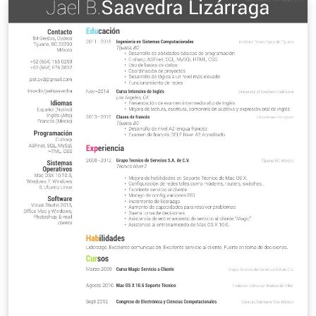
involucra un péndulo, además, se estimará la confianza
y validez de los resultados.