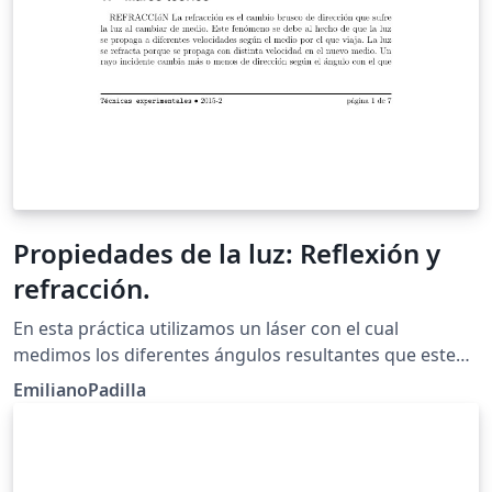
Propiedades de la luz: Reflexión y
refracción.
En esta práctica utilizamos un láser con el cual
medimos los diferentes ángulos resultantes que este
hacía cuando era reflejado o refractado con diferentes
EmilianoPadilla
ángulos de incidencia, con la finalidad de comprobar
las leyes de reflexión y refracción de la luz.