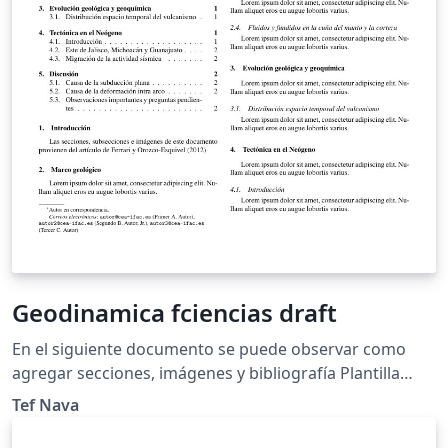
Geodinamica fciencias draft
En el siguiente documento se puede observar como
agregar secciones, imágenes y bibliografía Plantilla
original por Alvarez, con licencia de uso Creative
Tef Nava
Commons CC BY 4.0. Adaptación para el uso de la clase
de Introducción a la Geodinámica, Facultad de Ciencias,