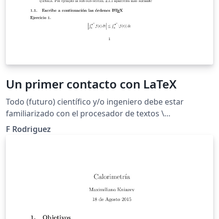
Un primer contacto con LaTeX
Todo (futuro) científico y/o ingeniero debe estar
familiarizado con el procesador de textos \
(\mathrm{\LaTeX}\), orientado a textos científicos. Se
F Rodriguez
pretende que el estudiante realice su primer
documento en latex con una serie de ejercicios.