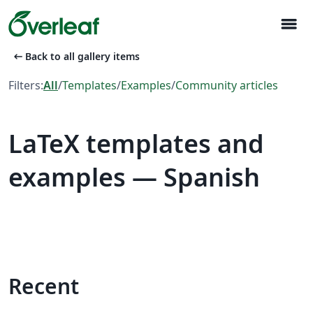
menu
arrow_left_alt
Back to all gallery items
Filters:
All
/
Templates
/
Examples
/
Community articles
LaTeX templates and
examples — Spanish
Recent