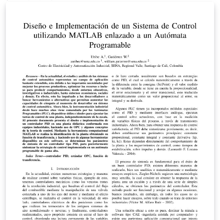
LaTeX スタイルファイル（2018年11月6日更新）をダウン
ロードし，次の手順でテンプレート化しました． Overleaf
で日本語を使えるよう設定 [Menu] → [Settings] →
[Compiler] を（デフォルトの pdfLaTeX から）LaTeX に変
更 latexmkrc を作成（pLaTeX + dvipdfmx を使用） （参
考：
http://doratex.hatenablog.jp/entry/20180503/15253385
12） （LaTeX スタイルファイル）ipsj_v4 &gt; UTF8 フォ
ルダにある全てのファイルを Overleaf にアップロード
[Menu] → [Settings] → [Main document] を（デフォルト
の pdfLaTeX から）jsample.tex に変更