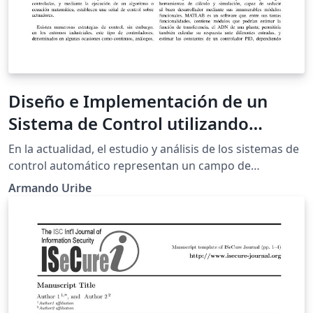
Diseño e Implementación de un
Sistema de Control utilizando
MATLAB enlazado a un Autómata
En la actualidad, el estudio y análisis de los sistemas de
Programable
control automático representan un campo de
aplicación bastante extendido, esto debido a las
Armando Uribe
imperantes necesidades por mejorar los procesos
productivos, optimizar los recursos e incluso para
predecir comportamientos, desde entornos educativos,
investigativos o industriales, hasta entornos
económicos, sociales y demás. En efecto, esto ha
impulsado a los desarrolladores a buscar herramientas
o alternativas que permitan aumentar las capacidades