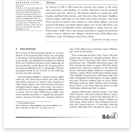
de cómputo al momento de desarrollar un sistema de
control automático. Ahora bien, la instrumentación
industrial desde hace muchos años viene comandada
por los Autómatas Programables (PLC), dispositivos
útiles e ideales para ejecutar las tareas de control de
una planta, independientemente de la escala. El
presente documento presenta el diseño e
implementación de un controlador PID en una planta
didáctica conformada con equipos industriales,
haciendo uso de OPC y algunos conceptos de la teoría
de control. Mediante la herramienta computacional
MATLAB se realiza la identificación de la planta
obteniendo su función de transferencia, y haciendo uso
de algunas herramientas disponibles en este software,
se determinan los parámetros de sintonía de un
controlador tipo PID, para posteriormente sintonizar la
estrategia de control implementada en un autómata
programable de gama alta.