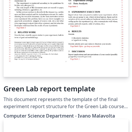
Green Lab report template
This document represents the template of the final
experiment report structure for the Green Lab course
at the Vrije Universiteit Amsterdam, The Netherlands. It
Computer Science Department - Ivano Malavolta
is based on the acmart proceedings template. The
Green Lab course Students allows students to work in