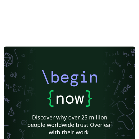
F1000Research
XeLaTeX
Arabic
SEGTeX
Society of Exploration Geophysicists
Reykjavík University
Universidad Nacional Autónoma de México
Universidad de Costa Rica
Reports
Theses
Japanese
IEEE Official Templates
IEEE (all)
IEEE Community Templates and Examples
SIGCHI
Universidade Federal do Rio Grande do Sul
Vietnamese
Chinese
Universidade de Lisboa
Universidad Autónoma de Occidente
Association for Computational Linguistics
University of Porto
Russian
Research Proposal
Lecture Notes
Dutch
Technical Manual
\begin
Astronomy & Astrophysics
SAGE Publications
Humanities
University of California, Davis
Bahasa Indonesia
Dictionary
Direct Submission Link
bioRxiv
Royal Meteorological Society (RMetS)
{
now
}
Senter for klinisk dokumentasjon og evaluering (SKDE)
F1000Research - Official Templates
Association for Computing Machinery (ACM) - Official Sample Papers
Preprints
Aveiro University
Software Engineering
Universidad Nacional de San Agustín
Discover why over 25 million
Instituto Nacional de Telecomunicações (INATEL)
Association for Computing Machinery (ACM) - Official Primary Article Templates
people worldwide trust Overleaf
Journal articles
with their work.