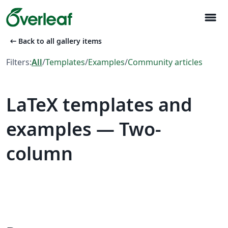
menu
arrow_left_alt
Back to all gallery items
Filters:
All
/
Templates
/
Examples
/
Community articles
LaTeX templates and
examples — Two-
column