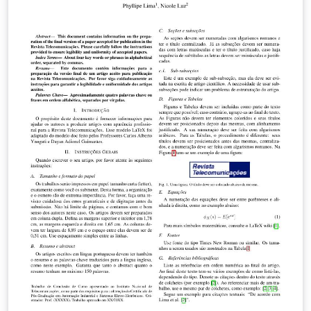
Wasserstein training framework by pre-defining (i.e.,
using arc length of a circle) or adaptively learning the
ground metric. We extend the ground metric as a linear,
convex or concave increasing function w.r.t. arc length
from an optimization perspective. We also propose to
construct the conservative target labels which model
the inlier and outlier noises using a wrapped unimodal-
uniform mixture distribution. Unlike the one-hot
setting, the conservative label makes the computation
of Wasserstein distance more challenging. We
systematically conclude the practical closed-form
solution of Wasserstein distance for pose data with
either one-hot or conservative target label. We evaluate
our method on head, body, vehicle and 3D object pose
benchmarks with exhaustive ablation studies. The
Wasserstein loss obtaining superior performance over
the current methods, especially using convex mapping
function for ground metric, conservative label, and
closed-form solution.