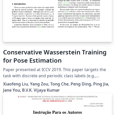
Conservative Wasserstein Training
for Pose Estimation
Paper presented at ICCV 2019. This paper targets the
task with discrete and periodic class labels (e.g.,
pose/orientation estimation) in the context of deep
Xiaofeng Liu, Yang Zou, Tong Che, Peng Ding, Ping Jia,
learning. The commonly used cross-entropy or
Jane You, B.V.K. Vijaya Kumar
regression loss is not well matched to this problem as
they ignore the periodic nature of the labels and the
class similarity, or assume labels are continuous value.
We propose to incorporate inter-class correlations in a