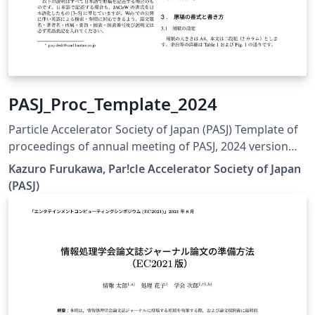
PASJ_Proc_Template_2024
Particle Accelerator Society of Japan (PASJ) Template of
proceedings of annual meeting of PASJ, 2024 version
Please choose "LaTeX" engine for upLaTeX processing,
Kazuro Furukawa, Par!cle Accelerator Society of Japan
or choose "LuaLaTeX" engine for LuaLaTeX processing.
(PASJ)
Results are mostly the same. 2024年版の加速器学会年会
プロシーディングス(TeX用テンプレートファイル)作成案
内、兼PDFファイル作成サンプルが含まれています。
LaTeX (upLaTeX) または LuaLaTeX でコンパイルすること
が できます。 (c) 2024 Particle Accelerator Society of
Japan. All Rights Reserved. Kazuro Furukawa