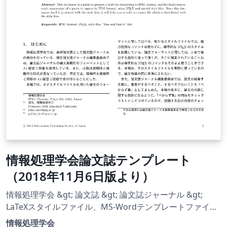
情報処理学会論文誌テンプレート
（2018年11月6日版より）
情報処理学会 &gt; 論文誌 &gt; 論文誌ジャーナル &gt;
LaTeXスタイルファイル、MS-Wordテンプレートファイル
https://www.ipsj.or.jp/journal/submit/style.html から
情報処理学会