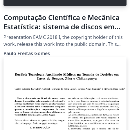
Computação Científica e Mecânica
Estatística: sistema de discos em
duas dimensões
Presentation EAMC 2018 I, the copyright holder of this
work, release this work into the public domain. This
applies worldwide. In some countries this may not be
Paulo Freitas Gomes
legally possible; if so: I grant anyone the right to use
this work for any purpose, without any conditions,
unless such conditions are required by law.