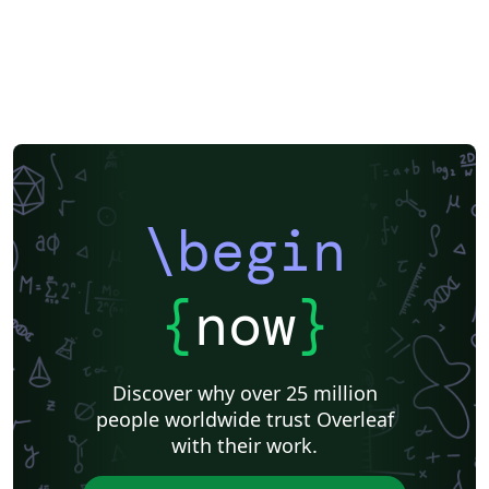
Two-column
Books
Presentations
Reports
Theses
Universidade Tecnológica Federal do Paraná (UTFPR)
IEEE (all)
Universidade Federal de Alagoas
Federal University of Bahia
Universidade Federal do Rio Grande do Sul
Universidade de Lisboa
Pontifícia Universidade Católica de Minas Gerais (PUC)
Sociedade Brasileira de Computação (SBC)
Universidade de São Paulo
Universidade Estadual Paulista (UNESP)
Instituto de Ciências Matemáticas e de Computação (USP)
Business Cards
Faculdades Integradas Espírito-Santenses (FAESA)
Meeting Minutes
\begin
Universidade Estadual de Ponta Grossa (UEPG)
Research Proposal
Lecture Notes
Instituto de Astronomia, Geofísica e Ciências Atmosféricas (IAG/USP)
Universidade Federal de Mato Grosso do Sul
Cheat sheet
{
now
}
Universidade de Caxias do Sul
Business Proposal
Universidade do Estado do Rio de Janeiro
Universidade Federal de Ouro Preto
abnTeX
Universidade Federal Rural de Pernambuco
Humanities
Discover why over 25 million
Centro Brasileiro de Pesquisas Físicas
Universidade Estadual de Feira de Santana
people worldwide trust Overleaf
Universidade Federal de Santa Catarina
Flash Cards
with their work.
Universidade Federal de Goiás
Instituto Superior de Engenharia do Porto
Observatório Nacional
Universidade de Fortaleza