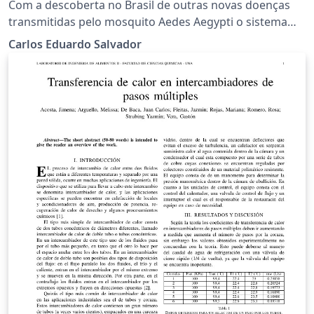
Casos de Dengue, Zika e
Com a descoberta no Brasil de outras novas doenças
Chikungunya
transmitidas pelo mosquito Aedes Aegypti o sistema
DocBot tem como objetivo auxiliar médicos a tomarem
Carlos Eduardo Salvador
decisões sobre o tratamento adequado, quanto a
identificação e mapeamento de casos, para as doenças
virais dengue, zika e chikungunya, transmitidas pelo
mosquito Aedes Aegpti.