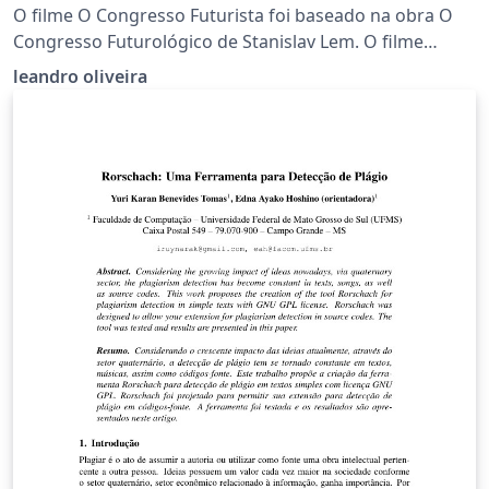
O filme O Congresso Futurista foi baseado na obra O
Congresso Futurológico de Stanislav Lem. O filme
possue partes em live-action e outras em animação. Ele
leandro oliveira
conta a história de uma atriz que recebeu uma
proposta para assinar um contrato no qual ela
concordava em ter sua imagem digitalizada para um
com- putador. Anos depois ela retorna ao estúdio para
participar de um congresso e renovar a assinatura do
contrato. E neste congresso ela se depara com a atual
situação cinematográfica.