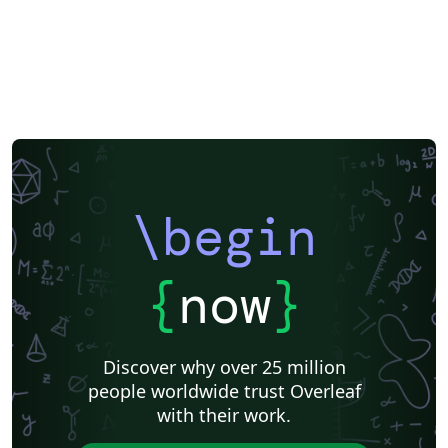
Instituto Federal de Educação Ciência e Tecnologia (IFCE)
Beamer
SENAC
XeLaTeX
Two-column
Books
Presentations
Reports
Theses
Universidade Tecnológica Federal do Paraná (UTFPR)
IEEE (all)
Universidade Federal de Alagoas
Federal University of Bahia
Universidade Federal do Rio Grande do Sul
Universidade de Lisboa
Pontifícia Universidade Católica de Minas Gerais (PUC)
Sociedade Brasileira de Computação (SBC)
Universidade de São Paulo
Universidade Estadual Paulista (UNESP)
Instituto de Ciências Matemáticas e de Computação (USP)
Business Cards
Faculdades Integradas Espírito-Santenses (FAESA)
Meeting Minutes
\begin
Universidade Estadual de Ponta Grossa (UEPG)
Research Proposal
Lecture Notes
Instituto de Astronomia, Geofísica e Ciências Atmosféricas (IAG/USP)
Universidade Federal de Mato Grosso do Sul
Cheat sheet
{
now
}
Universidade de Caxias do Sul
Business Proposal
Universidade do Estado do Rio de Janeiro
Universidade Federal de Ouro Preto
abnTeX
Universidade Federal Rural de Pernambuco
Humanities
Discover why over 25 million
Centro Brasileiro de Pesquisas Físicas
Universidade Estadual de Feira de Santana
people worldwide trust Overleaf
Universidade Federal de Santa Catarina
Flash Cards
with their work.
Universidade Federal de Goiás
Instituto Superior de Engenharia do Porto