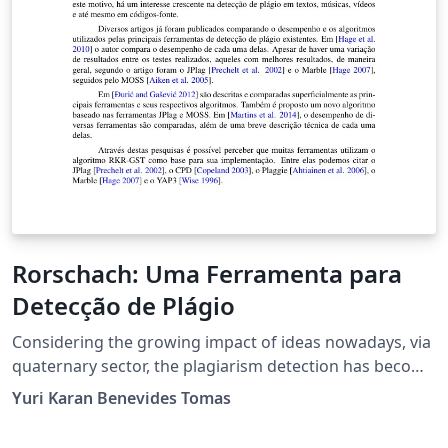
Rorschach: Uma Ferramenta para
Detecção de Plágio
Considering the growing impact of ideas nowadays, via
quaternary sector, the plagiarism detection has become
constant in texts, songs, as well as source codes. This
Yuri Karan Benevides Tomas
work proposes the creation of the tool
\nameOfProgram \ for plagiarism detection in simple