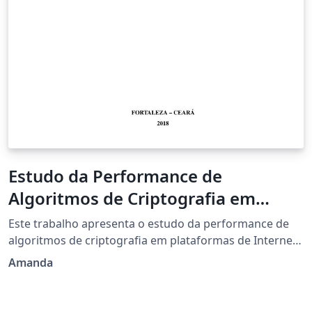
Estudo da Performance de
Algoritmos de Criptografia em
Dispositivos de Internet das Coisas
Este trabalho apresenta o estudo da performance de
algoritmos de criptografia em plataformas de Internet
das Coisas. O presente trabalho tem como objetivo
Amanda
estudar o funcionamento de algoritmo de criptografia
simétrico AES e assimétrico RSA e aplicá-los a
ambientes de Internet das Coisas, para que se possa