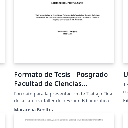
o
de
Formato de Tesis - Posgrado -
U
Facultad de Ciencias
Te
Químicas - UNA
ma
Formato para la presentación de Trabajo Final
U
de la cátedra Taller de Revisión Bibliográfica
Ed
en
Macarena Benítez
pa
di
La