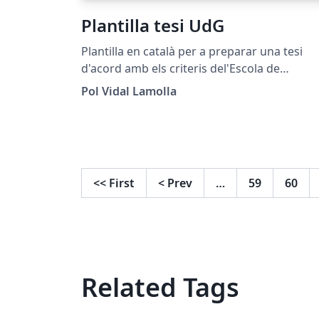
Plantilla tesi UdG
Plantilla en català per a preparar una tesi
d'acord amb els criteris del'Escola de
Doctorat de la Universitat de Girona.
Pol Vidal Lamolla
<<
First
<
Prev
…
59
60
Related Tags