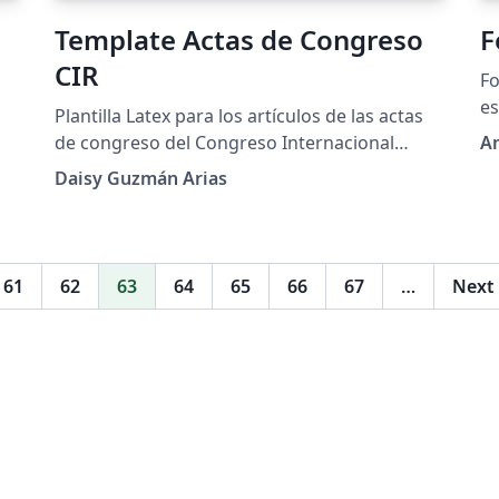
Template Actas de Congreso
F
CIR
Fo
es
Plantilla Latex para los artículos de las actas
de congreso del Congreso Internacional
A
sobre Análisis y Excelencia Editorial en las
Daisy Guzmán Arias
Revistas Científicas, organizado por el
Sistema de Bibliotecas de la Universidad
Católica del Maule. Más información en:
https://sibib.ucm.cl/congresorevistas/
61
62
63
64
65
66
67
…
Next