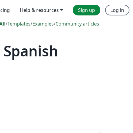
icing
Help & resources
Sign up
Log in
All
/
Templates
/
Examples
/
Community articles
 Spanish