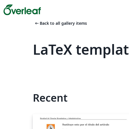
arrow_left_alt
Back to all gallery items
LaTeX templa
Recent