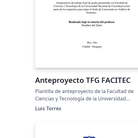
resultados y sugiere direcciones futuras,
mientras que la Bibliografía sigue el format
APA para citar las fuentes. Esta estructura
facilita una presentación clara y coherente 
la investigación en el ámbito de las ciencias
económicas y administrativas.
Anteproyecto TFG FACITEC
Plantilla de anteproyecto de la Facultad de
Ciencias y Tecnología de la Universidad
Nacional de Canindeyú, para la asignatura
Luis Torres
Trabajo Final de Grado.