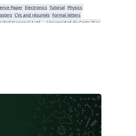
ence Paper
Electronics
Tutorial
Physics
osters
CVs and résumés
Formal letters
Universidad Nacional Autónoma de México
Universidad de Costa Rica
se
Thai
Catalan
Universidad Autónoma de Occidente
Universidad Tecnológica de Bolívar
Universidad de Santiago de Chile
Universidad Autónoma de Yucatán
Humanities
Universidad Católica San Pablo
Universidad Nacional de Colombia (UNAL)
 San Mateo
Universidad La Salle (Mexico)
CECyTE
Universidad Autónoma de Nuevo León
ra
Universidade da Coruña (UDC)
iversidad de Cádiz
Universidad Industrial de Santander (UIS)
Universidad de Tarapaca
Minimal
Tecnológico Autónomo de México
Universidad Católica de la Santísima Concepción
versity of the Balearic Islands
Universidad de Alicante
iversidad del Valle
Universidad Autónoma de Ciudad Juárez
Universitat Politècnica de València
al de la Rioja
Universidad Nacional De San Cristóbal de Huamanga