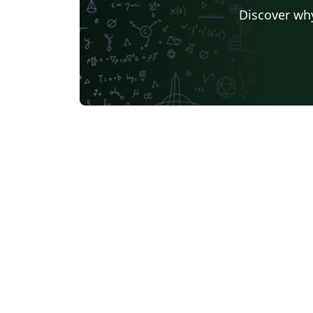
Universidad Autónoma de Zacatecas
Discover why
Instituto Tecnológico de Morelia
Universidad de Buenos Aires
Pontificia Universida Javeriana
UC3M
Universidad Nacional de Moquegua
Journal articles
Bib