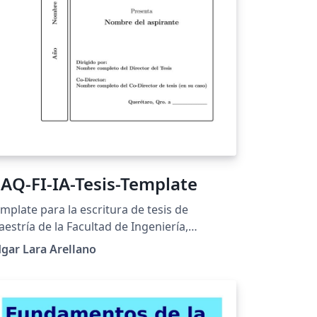
AQ-FI-IA-Tesis-Template
mplate para la escritura de tesis de
estría de la Facultad de Ingeniería,
niversidad Autónoma de Querétaro. Basado
gar Lara Arellano
 los requerimientos planteados en la Guía
ra la escritura de Tésis, FI, UAQ. También
sponible en: https://github.com/Edgar-
/LaTeX-thesis-template-UAQ