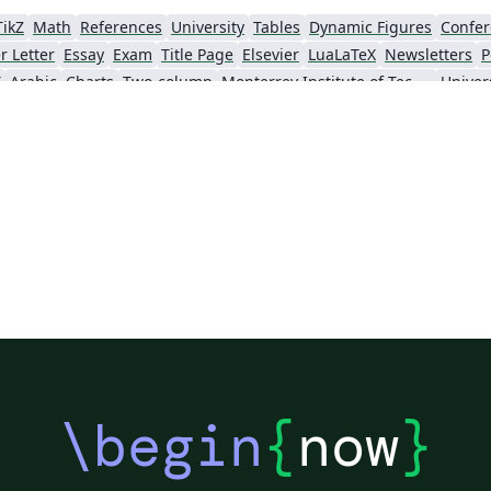
TikZ
Math
References
University
Tables
Dynamic Figures
Confer
r Letter
Essay
Exam
Title Page
Elsevier
LuaLaTeX
Newsletters
P
X
Arabic
Charts
Two-column
Monterrey Institute of Technology and Higher Education
IEEE Community Templates and Examples
Chemistry
Vietnamese
Hindi
Chine
Pontificia Universidad Católica de Chile
Meeting Minutes
Russian
Research Proposal
hnical Manual
Cheat sheet
Revista Iberoamericana de Automática e Informática Industrial
Tecnológico Nacional de México
American Psychological Association
va
Universidad Tecnológica Nacional
Modern Language Association (MLA)
IES
Sistema Nacional de Computación de Alto Desempeño (SNCAD)
Escuela Politécnica Nacional
Universidad Central
Universidad Autónoma de Chile
Universidad Politécnica de Puebla
Universidad de Guadalaja
ba
Universidad Simón Bolívar
Universidad de Oviedo
UPV/EHU
Un
Universidad Cooperativa de Colombia
Universidad de Ingeniería y Tecnología
Teaching Plan & Syllabus
Universidad del Valle de Guatemala
Instituto Tecnológico de Tuxtla Gutiérrez
Instituto 
Pontifícia Universidade Católica do Rio de Janeiro
Universidad Complutense de Madrid
Uni
rcia
Escola Tècnica Superior d’Enginyeria Industrial de Barcelona
Institución Universitaria Antonio José Camacho
Un
\begin
{
now
}
Universidad Distrital Francisco José de Caldas
University of Cuenca
Universidad de las Fuerzas Armadas ESPE
Universidad Tecnológica de Pereira
Universidad de Concepción
Universidad Internacion