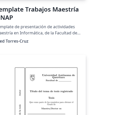
emplate Trabajos Maestría
UNAP
mplate de presentación de actividades
estría en Informática, de la Facultad de
geniería Estadística e Informática de la
ed Torres-Cruz
iversidad Nacional del Altiplano de Puno.