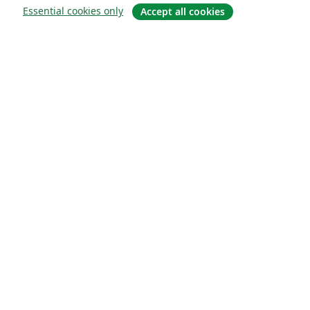
Essential cookies only
Accept all cookies
About
About us
Careers
Blog
Solutions
For business
For universities
For government
For publishers
Customer stories