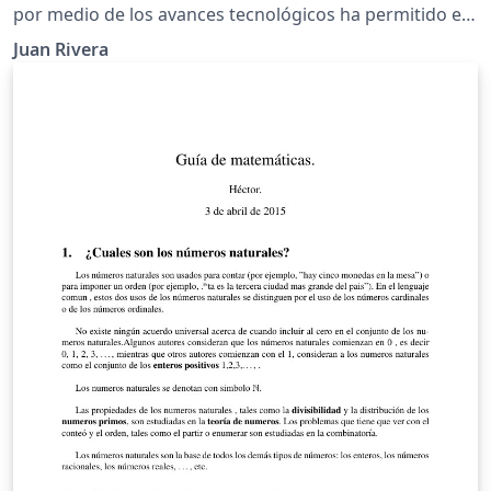
por medio de los avances tecnológicos ha permitido el
desarrollo y la manipulación de la mente humana, por
Juan Rivera
medio de un dispositivo de transmisión de red
neuronal el cual adquiere la información,
almacenándolas en un disco duro virtual capaz de
recrear emociones y sentimientos en este; logrando ver
el cerebro como si fuese una base de datos con un bus
de salida y entrada. El científico estadounidense Marvin
Minsky, uno de los grandes sabios del mundo y padre
de la inteligencia artificial, creo el modelo matemático
del cerebro y de la capacidad extendida que este
poseía, a partir de este científicos británicos crearon el
dispositivo mind uploading.