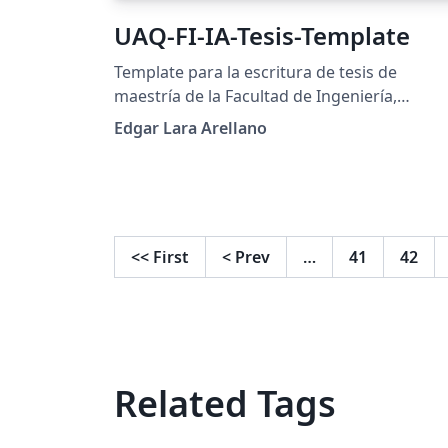
UAQ-FI-IA-Tesis-Template
Template para la escritura de tesis de
maestría de la Facultad de Ingeniería,
Universidad Autónoma de Querétaro. Basa
Edgar Lara Arellano
en los requerimientos planteados en la Guí
para la escritura de Tésis, FI, UAQ. También
disponible en: https://github.com/Edgar-
La/LaTeX-thesis-template-UAQ
<<
First
<
Prev
…
41
42
Related Tags