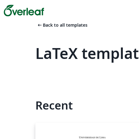
arrow_left_alt
Back to all templates
LaTeX templat
Recent