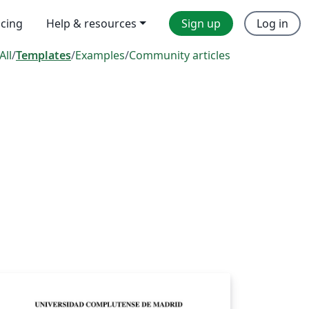
icing
Help & resources
Sign up
Log in
All
/
Templates
/
Examples
/
Community articles