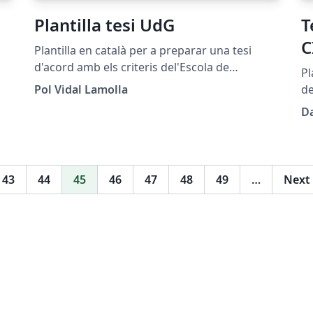
Plantilla tesi UdG
T
C
Plantilla en català per a preparar una tesi
d'acord amb els criteris del'Escola de
Pl
do
Doctorat de la Universitat de Girona.
Pol Vidal Lamolla
de
a
so
D
Re
Si
Ca
ht
43
44
45
46
47
48
49
…
Next