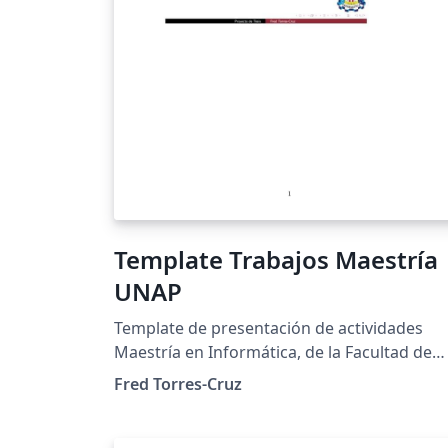
Template Trabajos Maestría
UNAP
Template de presentación de actividades
Maestría en Informática, de la Facultad de
Ingeniería Estadística e Informática de la
Fred Torres-Cruz
Universidad Nacional del Altiplano de Puno.