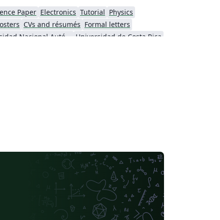
ence Paper
Electronics
Tutorial
Physics
osters
CVs and résumés
Formal letters
Universidad Nacional Autónoma de México
Universidad de Costa Rica
se
Thai
Catalan
Universidad Autónoma de Occidente
Universidad Tecnológica de Bolívar
Universidad de Santiago de Chile
Universidad Autónoma de Yucatán
Humanities
Universidad Católica San Pablo
Universidad Nacional de Colombia (UNAL)
 San Mateo
Universidad La Salle (Mexico)
CECyTE
Universidad Autónoma de Nuevo León
ra
Universidade da Coruña (UDC)
iversidad de Cádiz
Universidad Industrial de Santander (UIS)
Universidad de Tarapaca
Minimal
Tecnológico Autónomo de México
Universidad Católica de la Santísima Concepción
versity of the Balearic Islands
Universidad de Alicante
iversidad del Valle
Universidad Autónoma de Ciudad Juárez
Universitat Politècnica de València
al de la Rioja
Universidad Nacional De San Cristóbal de Huamanga