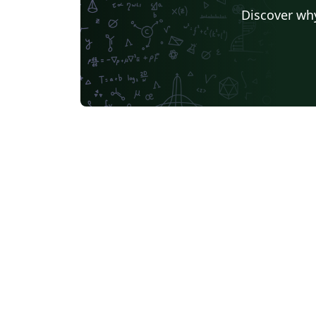
Universidad Autónoma de Zacatecas
Discover why
Instituto Tecnológico de Morelia
Universidad de Buenos Aires
Pontificia Universida Javeriana
UC3M
Universidad Nacional de Moquegua
Journal articles
Bib