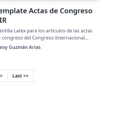
emplate Actas de Congreso
IR
antilla Latex para los artículos de las actas
 congreso del Congreso Internacional
bre Análisis y Excelencia Editorial en las
aisy Guzmán Arias
vistas Científicas, organizado por el
stema de Bibliotecas de la Universidad
tólica del Maule. Más información en:
tps://sibib.ucm.cl/congresorevistas/
>
Last
>>