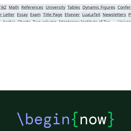
TikZ
Math
References
University
Tables
Dynamic Figures
Confer
r Letter
Essay
Exam
Title Page
Elsevier
LuaLaTeX
Newsletters
P
X
Arabic
Charts
Two-column
Monterrey Institute of Technology and Higher Education
IEEE Community Templates and Examples
Chemistry
Vietnamese
Hindi
Chine
Pontificia Universidad Católica de Chile
Meeting Minutes
Russian
Research Proposal
hnical Manual
Cheat sheet
Revista Iberoamericana de Automática e Informática Industrial
Tecnológico Nacional de México
American Psychological Association
va
Universidad Tecnológica Nacional
Modern Language Association (MLA)
IES
Sistema Nacional de Computación de Alto Desempeño (SNCAD)
Escuela Politécnica Nacional
Universidad Central
Universidad Autónoma de Chile
Universidad Politécnica de Puebla
Universidad de Guadalaja
ba
Universidad Simón Bolívar
Universidad de Oviedo
UPV/EHU
Un
Universidad Cooperativa de Colombia
Universidad de Ingeniería y Tecnología
Teaching Plan & Syllabus
Universidad del Valle de Guatemala
Instituto Tecnológico de Tuxtla Gutiérrez
Instituto 
Pontifícia Universidade Católica do Rio de Janeiro
Universidad Complutense de Madrid
Uni
rcia
Escola Tècnica Superior d’Enginyeria Industrial de Barcelona
Institución Universitaria Antonio José Camacho
Un
\begin
{
now
}
Universidad Distrital Francisco José de Caldas
University of Cuenca
Universidad de las Fuerzas Armadas ESPE
Universidad Tecnológica de Pereira
Universidad de Concepción
Universidad Internacion