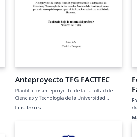
resultados y sugiere direcciones futuras,
mientras que la Bibliografía sigue el formato
APA para citar las fuentes. Esta estructura
facilita una presentación clara y coherente de
la investigación en el ámbito de las ciencias
económicas y administrativas.
Anteproyecto TFG FACITEC
F
F
Plantilla de anteproyecto de la Facultad de
Q
Ciencias y Tecnología de la Universidad
Fo
Nacional de Canindeyú, para la asignatura
Luis Torres
de
Trabajo Final de Grado.
M