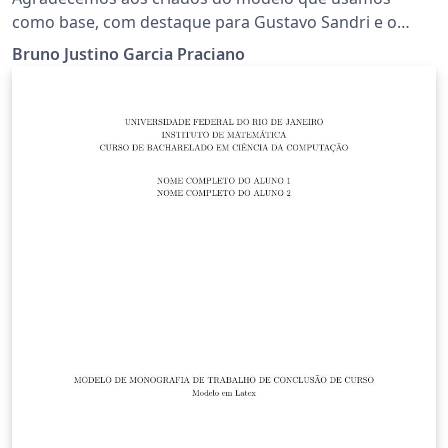
como base, com destaque para Gustavo Sandri e o
prof. Geovany Araújo Borges.
Bruno Justino Garcia Praciano