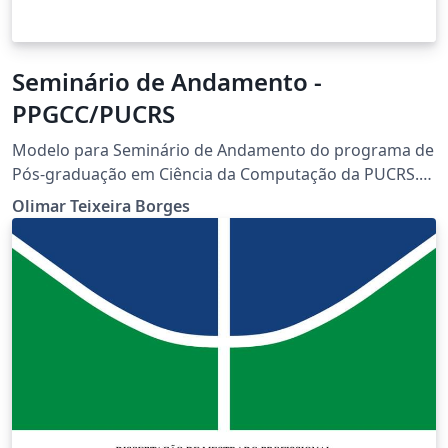
Seminário de Andamento -
PPGCC/PUCRS
Modelo para Seminário de Andamento do programa de
Pós-graduação em Ciência da Computação da PUCRS.
Este Template é uma iniciativa discente, mas seu uso é
Olimar Teixeira Borges
indicado pelo corpo docente do programa. O volume
foi elaborado seguindo o template da ACM. Contato:
olimar.borges@edu.pucrs.br