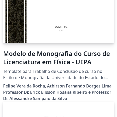
Modelo de Monografia do Curso de
Licenciatura em Física - UEPA
Template para Trabalho de Conclusão de curso no
Estilo de Monografia da Universidade do Estado do
Pará - Centro de Ciências Sociais e Educação - Curso de
Felipe Vera da Rocha, Athirson Fernando Borges Lima,
Licenciatura em Física. Escrito com a Classe: abnTeX2
Professor Dr. Erick Elisson Hosana Ribeiro e Professor
Dr. Alessandre Sampaio da Silva