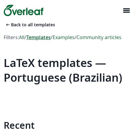
menu
arrow_left_alt
Back to all templates
Filters:
All
/
Templates
/
Examples
/
Community articles
LaTeX templates —
Portuguese (Brazilian)
Recent