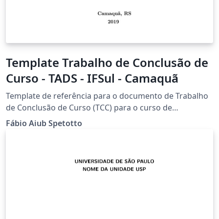
Template Trabalho de Conclusão de
Curso - TADS - IFSul - Camaquã
Template de referência para o documento de Trabalho
de Conclusão de Curso (TCC) para o curso de
graduação Tecnólogo em Análise e Desenvolvimento de
Fábio Aiub Spetotto
Sistemas (TADS), câmpus Camaquã no Instituto Federal
Sul-rio-grandense (IFSul). Pode ser utilizado livremente
por outros cursos e instituições (aviso geral dentro do
TCC contém mais detalhes). Configure no Menu o
arquivo main.tex como o arquivo principal do projeto.