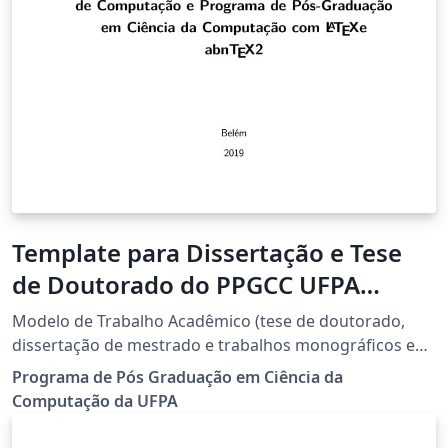
Template para Dissertação e Tese
de Doutorado do PPGCC UFPA
(Universidade Federal do Pará)
Modelo de Trabalho Acadêmico (tese de doutorado,
dissertação de mestrado e trabalhos monográficos em
geral) em conformidade com ABNT NBR 14724:2011:
Programa de Pós Graduação em Ciência da
Informacao e documentacao - Trabalhos acadêmicos.
Computação da UFPA
Modelo de Trabalho Acadêmico da Faculdade de
Computação e Programa de Pós-Graduação em Ciência