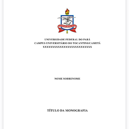
da Computação com LaTeX e abnTeX. Downloaded from
http://www.ppgcc.propesp.ufpa.br/index.php/br/docu
mentos/formularios/205-templates-teses-e-
dissertacoes