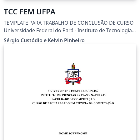
TCC FEM UFPA
TEMPLATE PARA TRABALHO DE CONCLUSÃO DE CURSO
Universidade Federal do Pará - Instituto de Tecnologia
Idealizado por Sérgio Custódio e Kelvin Pinheiro
Sérgio Custódio e Kelvin Pinheiro
Baseado no projeto De: Diego Marczal e Michael
Vornes Customização da classe abnTeX2 Dúvidas:
custodio@ufpa.br