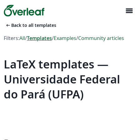
menu
arrow_left_alt
Back to all templates
Filters:
All
/
Templates
/
Examples
/
Community articles
LaTeX templates —
Universidade Federal
do Pará (UFPA)