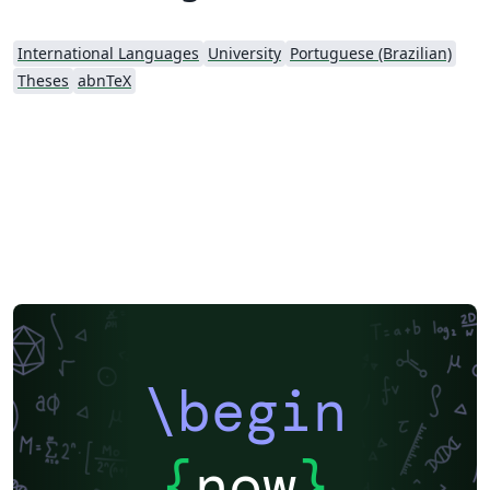
International Languages
University
Portuguese (Brazilian)
Theses
abnTeX
\begin
{
now
}