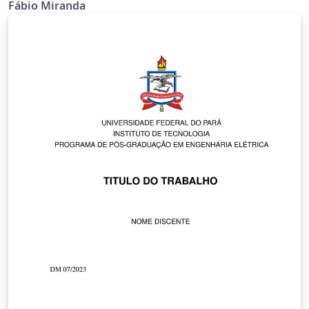
da classe abntex2.
Fábio Miranda