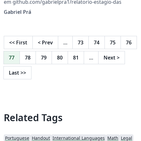
em github.com/gabrielpra1/relatorio-estagio-das
Gabriel Prá
<<
First
<
Prev
…
73
74
75
76
77
78
79
80
81
…
Next
>
Last
>>
Related Tags
Portuguese
Handout
International Languages
Math
Legal