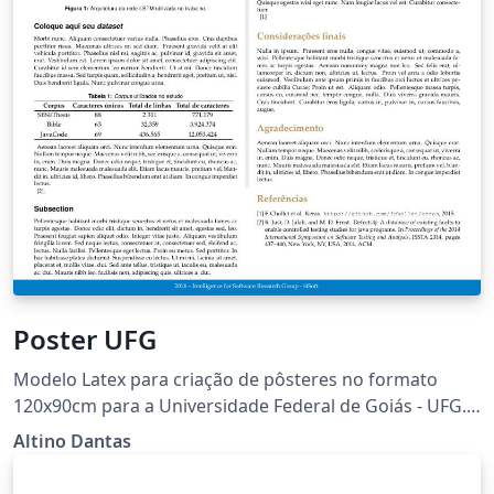
Poster UFG
Modelo Latex para criação de pôsteres no formato
120x90cm para a Universidade Federal de Goiás - UFG.
Este projeto é mantido em
Altino Dantas
https://github.com/altinodantas/ufgtexposter.