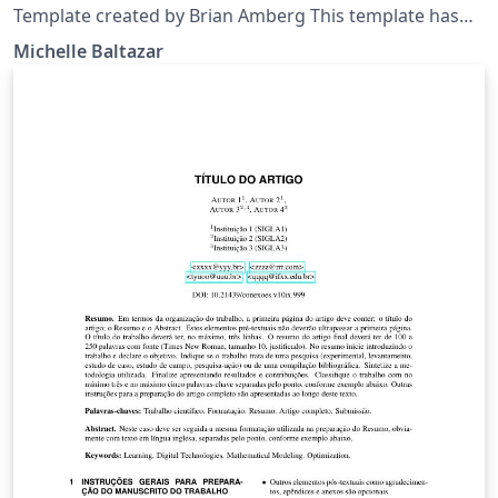
Template created by Brian Amberg This template has
been downloaded from:
Michelle Baltazar
http://www.LaTeXTemplates.com Edited by Michelle
Cristina de Sousa Baltazar