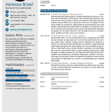
seguintes bases: Sistema eletrônico de editoração de
revistas do IBICT (SEER) e no LATINDEX –
http://www.latindex.unam.mx ISSN 1982-176X (versão
impressa) ISSN 2176-0144 (versão on-line)