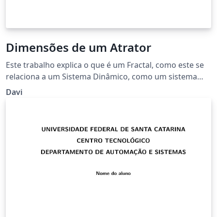
Dimensões de um Atrator
Este trabalho explica o que é um Fractal, como este se
relaciona a um Sistema Dinâmico, como um sistema
caótico apresenta comportamentos de dimensão
Davi
fracionada e passa mostra como calcular a dimensão
de atratores.