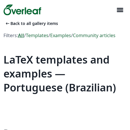
menu
arrow_left_alt
Back to all gallery items
Filters:
All
/
Templates
/
Examples
/
Community articles
LaTeX templates and
examples —
Portuguese (Brazilian)