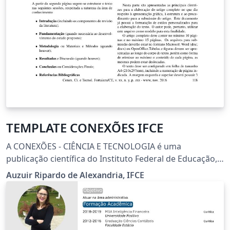
TEMPLATE CONEXÕES IFCE
A CONEXÕES - CIÊNCIA E TECNOLOGIA é uma
publicação científica do Instituto Federal de Educação,
Ciência e Tecnologia do Ceará (IFCE) que tem como
Auzuir Ripardo de Alexandria, IFCE
objetivo publicar artigos que contribuam para o estudo
de temas interdisciplinares e áreas afins. O periódico
recebe contribuições em português e inglês. A Revista
CONEXÕES - CIÊNCIA E TECNOLOGIA é indexada nas