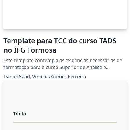
Template para TCC do curso TADS
no IFG Formosa
Este template contempla as exigências necessárias de
formatação para o curso Superior de Análise e
Desenvolvimento de Sistemas (TADS) do Instituto
Daniel Saad, Vinícius Gomes Ferreira
Federal de Educação, Ciência e Tecnologia de Goiás
(IFG) - Campus Formosa.