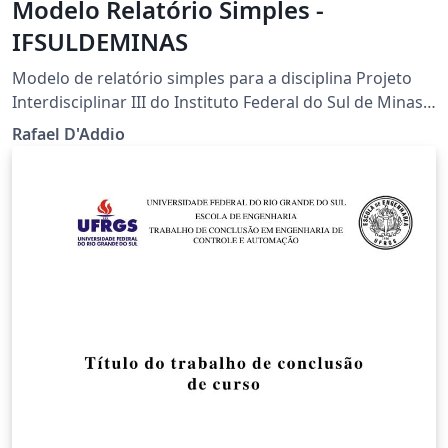
Modelo Relatório Simples -
IFSULDEMINAS
Modelo de relatório simples para a disciplina Projeto
Interdisciplinar III do Instituto Federal do Sul de Minas -
campus Poços de Caldas. O template é uma
Rafael D'Addio
customização de abnTeX2.