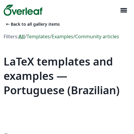
menu
arrow_left_alt
Back to all gallery items
Filters:
All
/
Templates
/
Examples
/
Community articles
LaTeX templates and
examples —
Portuguese (Brazilian)