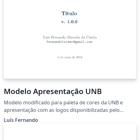
Modelo Apresentação UNB
Modelo modificado para paleta de cores da UNB e
apresentação com as logos disponibilizadas pelo
próprio site da Universidade. #Universidade de Brasília
Luís Fernando
(UnB) #FGA