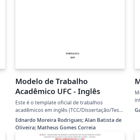
Modelo de Trabalho
M
Acadêmico UFC - Inglês
Mo
in
Este é o template oficial de trabalhos
in
acadêmicos em inglês (TCC/Dissertação/Tese)
G
te
da Universidade Federal do Ceará (UFC)
Ednardo Moreira Rodrigues; Alan Batista de
co
conforme as normas da ABNT. Grande parte
Oliveira; Matheus Gomes Correia
Le
do trabalho foi adaptado do template da
UECE elaborado por Thiago Nascimento a