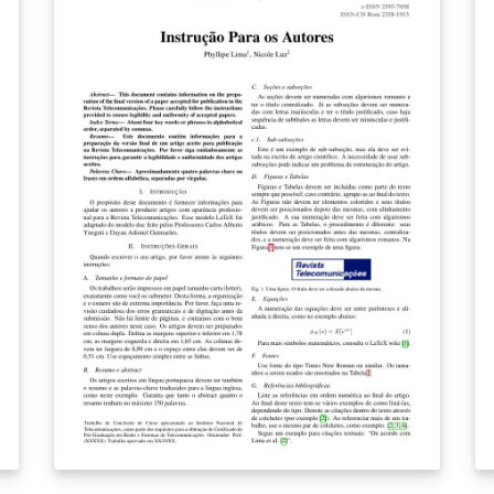
partir da classe abntex2. Dúvidas,
esclarecimentos ou sugestões podem ser
enviadas para o e-mail da Comissão de
Serviços da Biblioteca Universitária:
bu@ufc.br ou bchleitor@ufc.br This is the
official template for academic works in
English (Undergraduate
Thesis/Dissertation/Thesis) of the Federal
University of Ceará (UFC) according to ABNT
standards. Much of the work was adapted
from the UECE template prepared by Thiago
Nascimento from the abntex2 class.
Questions, clarifications or suggestions can
be sent to the University Library e-mail:
bu@ufc.br or bchleitor@ufc.br