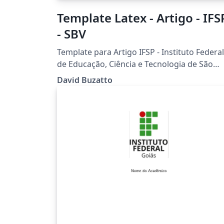
Template Latex - Artigo - IFS
- SBV
Template para Artigo IFSP - Instituto Federal
de Educação, Ciência e Tecnologia de São
Paulo Câmpus São João da Boa Vista
David Buzatto
Desenvolvido por Prof. Dr. David Buzatto