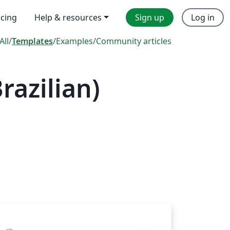
icing
Help & resources
Sign up
Log in
All
/
Templates
/
Examples
/
Community articles
azilian)