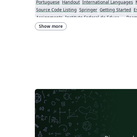
Portuguese
Handout
International Languages
Source Code Listing
Springer
Getting Started
E
Assignments
Instituto Federal de Educação Ciência e Tecnologia (IFCE)
Beam
Universidade Federal de Alagoas
Federal University 
Show more
Sociedade Brasileira de Computação (SBC)
Universidade de Sã
Meeting Minutes
Universidade Estadual de Ponta Grossa (UEPG)
Universidade de Caxias do Sul
Business Proposal
Centro Brasileiro de Pesquisas Físicas
Observatório Nacional
Universidade de Fortalez
Universidade Federal do Rio de Janeiro
Faculdade do Piauí (FAPI)
Universidade Federal de Uberlândia (UFU)
Escola Politécnica 
Universidade de Pernambuco (UPE)
Universidade Federal de Alagoas (UFAL)
Software Engineering
Universidade Estadual da Região Tocantina do Maranhão
Universidade Federal do Paraná
Centro Federal de Educação Tecnológica de Rio de Janeiro (CEFET-RJ)