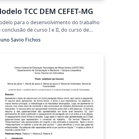
odelo TCC DEM CEFET-MG
delo para o desenvolvimento do trabalho
 conclusão de curso I e II, do curso de
raduação em Engenharia Mecânica do
uno Savio Fichos
ntro Federal de Educação Tecnológica de
nas Gerais do Campus II em Belo Horizonte
Gerais. Dúvidas, erros ou sugestões?
ntre em contato com o DEM ou me procure
 linkedIn:
tps://www.linkedin.com/in/brunofichos/
roveite, e bons trabalhos