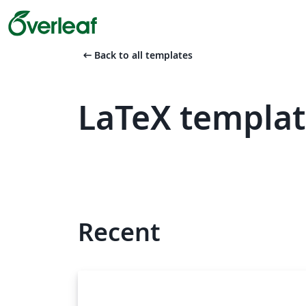
arrow_left_alt
Back to all templates
LaTeX templat
Recent