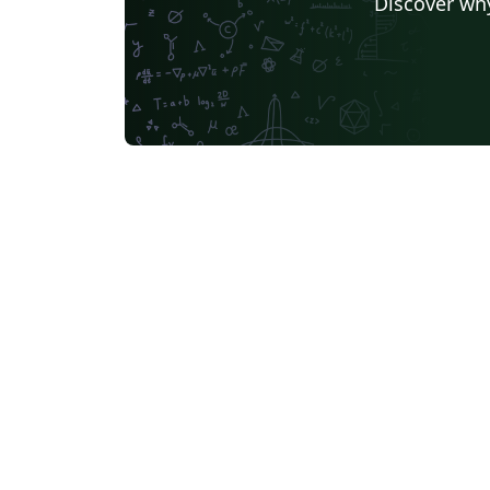
Discover why
Universidade Federal do Maranhão
Datasheet
Federal University of Viçosa
Instituto Federal do
Journal articles
2026 Conference