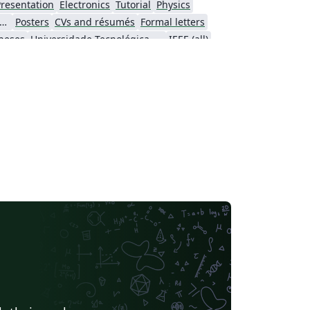
resentation
Electronics
Tutorial
Physics
uto de Matemática, Estatística e Ciência da Computação (IME-USP)
Posters
CVs and résumés
Formal letters
heses
Universidade Tecnológica Federal do Paraná (UTFPR)
IEEE (all)
Pontifícia Universidade Católica de Minas Gerais (PUC)
Business Cards
Faculdades Integradas Espírito-Santenses (FAESA)
Universidade Federal de Mato Grosso do Sul
Cheat sheet
X
Universidade Federal Rural de Pernambuco
Humanities
Universidade Federal de Goiás
Instituto Superior de Engenharia do Porto
Universidade de Brasília (UnB)
sidade Federal de Santa Maria
Universidade Federal do Piauí (UFPI)
Instituto Nacional de Pesquisas Espaciais
Timetable
Instituto Federal de Educação, Ciência e Tecnologia da Bahia
Universidade Federal de Itajubá (Unifei)
Universidade Federal do Pará (UFPA)
 São Paulo
Universidad Católica Boliviana "San Pablo"
Pontifícia Universidade Católica do Rio de Janeiro
uto Federal de Educação, Ciência e Tecnologia do Espírito Santo (IFES)
Universidade Federal de Mato Grosso
Pontifical Catholic University of São Paulo
Universidade Federal de São Paulo
Linguistics
Universidade Federal do Amazonas