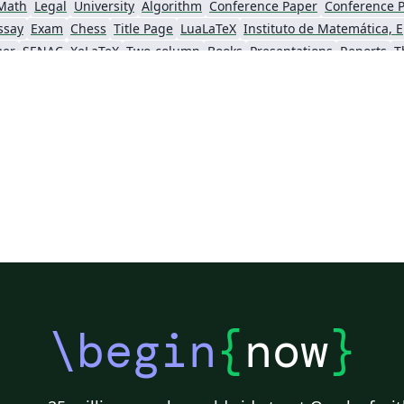
Math
Legal
University
Algorithm
Conference Paper
Conference P
ssay
Exam
Chess
Title Page
LuaLaTeX
Instit
er
SENAC
XeLaTeX
Two-column
Books
Presentations
Reports
T
of Bahia
Universidade Federal do Rio Grande do Sul
Universidade de Lisboa
o Paulo
Universidade Estadual Paulista (UNESP)
Instituto de Ciências Matemáticas e de Computação (USP)
Research Proposal
Lecture Notes
Instituto de Astronomia, Geofísica e Ciências Atmosféricas (IAG/USP)
Universidade do Estado do Rio de Janeiro
Universidade Federal de Ouro Preto
abnTe
Universidade Estadual de Feira de Santana
Universidade Federal de Santa Catarina
Flash Cards
a
Universidade do Vale do Rio dos Sinos
Universidad Católica San Pablo
Universidade Federal da Paraíba (UFPB)
Universidade Federal do Rio Grande do Norte (UFRN)
Univer
Centro Federal de Educação Tecnológica de Minas Gerais (CEFET-MG)
Universidade Federal do Triângulo Mineiro
Fundação de Amparo à pesquisa do Estado de São Paulo (FAPESP)
da USP
Universidade Estadual de Campinas (UNICAMP)
Universidade Federal de Lavras
Universidade Federal de Juiz de Fora
Universidade Federal de Minas Gerais (UFMG)
Universidade Estadual de Santa Cruz
Contract
Instituto Tecnológico Vale
Instituto Federal de
Universidade Federal do Ceará
Universidade Federal de Pernambuco (UFPE)
Universidade Federal do ABC
\begin
{
now
}
Centro Universitário da Grande Dourados
Universidade Estadual do Ceará
Instit
Universidade Federal dos Vales do Jequitinhonha e Mucuri
Instituto Nacional de Telecomunicações (INATEL)
Universidade Estadual de Londrina
Posters without Logos
Universidade Federal de Pelotas