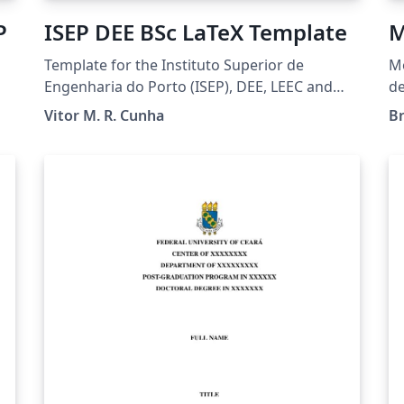
P
ISEP DEE BSc LaTeX Template
M
Template for the Instituto Superior de
Mo
Engenharia do Porto (ISEP), DEE, LEEC and
de
LETI students to prepare BSc
g
Vitor M. R. Cunha
Br
Project/Internship reports.
Ce
Mi
Minas 
E
no
ht
Ap