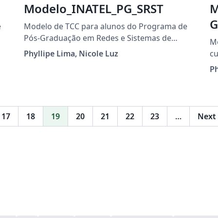
Modelo_INATEL_PG_SRST
M
G
e
Modelo de TCC para alunos do Programa de
Pós-Graduação em Redes e Sistemas de
Mo
Telecomunicações
Phyllipe Lima, Nicole Luz
cu
Ph
17
18
19
20
21
22
23
…
Next