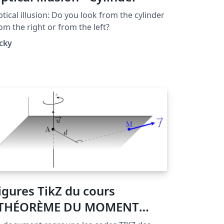
tical illusion: Do you look from the cylinder
om the right or from the left?
cky
igures TikZ du cours
THÉORÈME DU MOMENT
INÉTIQUE"