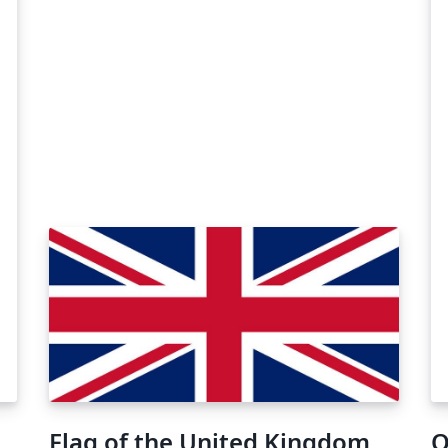
Flag of the United Kingdom
O