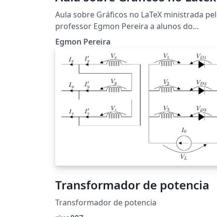
Aula sobre Gráficos no LaTeX ministrada pe
professor Egmon Pereira a alunos do
primeiro período de Eng. da Computação d
Egmon Pereira
Cefet-MG Unidade de Timóteo.
Transformador de potencia
Transformador de potencia