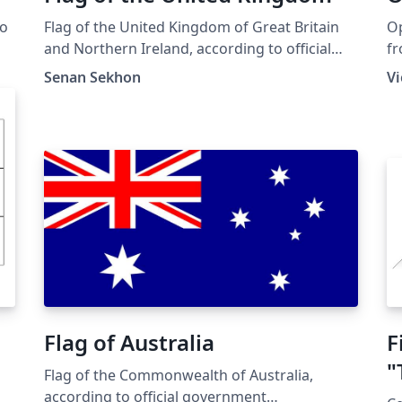
lo
Flag of the United Kingdom of Great Britain
Op
and Northern Ireland, according to official
fr
o
government specifications
Senan Sekhon
Vi
Flag of Australia
F
"
Flag of the Commonwealth of Australia,
C
according to official government