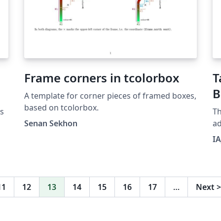
Frame corners in tcolorbox
T
B
A template for corner pieces of framed boxes,
based on tcolorbox.
as
Th
Senan Sekhon
ad
di
IA
as
de
11
12
13
14
15
16
17
…
Next
>
),
e
,