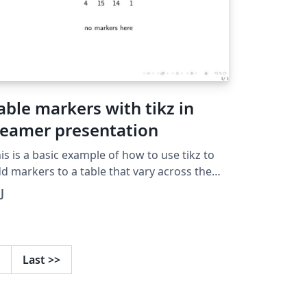
able markers with tikz in
eamer presentation
is is a basic example of how to use tikz to
d markers to a table that vary across the
fferent sliedes of a frame.
J
Last
>>