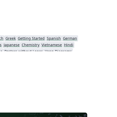
ch
Greek
Getting Started
Spanish
German
s
Japanese
Chemistry
Vietnamese
Hindi
da
Posters without Logos
Venn Diagrams