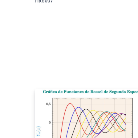
rixo007