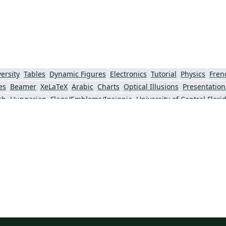
ersity
Tables
Dynamic Figures
Electronics
Tutorial
Physics
Fren
es
Beamer
XeLaTeX
Arabic
Charts
Optical Illusions
Presentation
sh
Hungarian
Flags/Emblems/Insignia
University of Central Flori