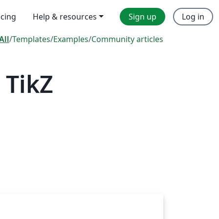
icing
Help & resources
Sign up
Log in
All
/
Templates
/
Examples
/
Community articles
 TikZ