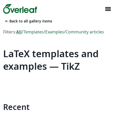
menu
arrow_left_alt
Back to all gallery items
Filters:
All
/
Templates
/
Examples
/
Community articles
LaTeX templates and
examples — TikZ
Recent