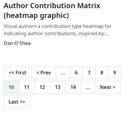
colores por el estándar chino GB 12983-2004. El diseño
Author Contribution Matrix
y los colores se han tomado de la página
(heatmap graphic)
http://www.vexilla-mundi.com/china_flag.html.
Visual authors x contribution type heatmap for
indicating author contributions, inspired by:
https://www.nature.com/nature-index/news-
Dan O'Shea
blog/researchers-embracing-visual-tools-contribution-
matrix-give-fair-credit-authors-scientific-papers
<<
First
<
Prev
…
6
7
8
9
10
11
12
13
14
…
Next
>
Last
>>