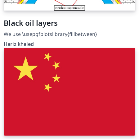
Black oil layers
We use \usepgfplotslibrary{fillbetween}
Hariz khaled