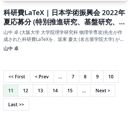
科研費LaTeX | 日本学術振興会 2022年
夏応募分 (特別推進研究、基盤研究、挑
戦的研究、若手研究) | 基盤研究（B）
山中 卓 (大阪大学 大学院理学研究科 物理学専攻)先生が作
(一般) | 2022.08.02
成された科研費LaTeXを、坂東 慶太 (名古屋学院大学) が了
承を得てテンプレート登録しています。 詳細はこちら↓を
山中 卓
ご確認ください。 http://osksn2.hep.sci.osaka-
u.ac.jp/~taku/kakenhiLaTeX/
<<
First
<
Prev
…
7
8
9
10
11
12
13
14
15
…
Next
>
Last
>>