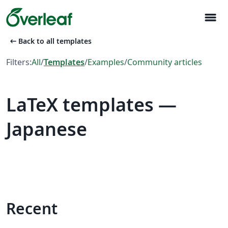
menu
arrow_left_alt
Back to all templates
Filters:
All
/
Templates
/
Examples
/
Community articles
LaTeX templates —
Japanese
Recent