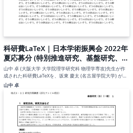
科研費LaTeX | 日本学術振興会 2022年
夏応募分 (特別推進研究、基盤研究、挑
戦的研究、若手研究) | 挑戦的研究(開
山中 卓 (大阪大学 大学院理学研究科 物理学専攻)先生が作
拓)概要 | 2022.08.02
成された科研費LaTeXを、坂東 慶太 (名古屋学院大学) が了
承を得てテンプレート登録しています。 詳細はこちら↓を
山中 卓
ご確認ください。 http://osksn2.hep.sci.osaka-
u.ac.jp/~taku/kakenhiLaTeX/