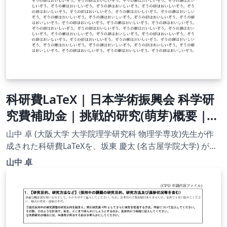
科研費LaTeX | 日本学術振興会 科学研
究費補助金 | 挑戦的研究(萌芽)概要 |
2020.09.02
山中 卓 (大阪大学 大学院理学研究科 物理学専攻)先生が作
成された科研費LaTeXを、坂東 慶太 (名古屋学院大学) が了
承を得てテンプレート登録しています。 詳細はこちら↓を
山中 卓
ご確認ください。 http://osksn2.hep.sci.osaka-
u.ac.jp/~taku/kakenhiLaTeX/