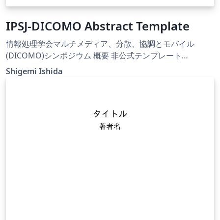
IPSJ-DICOMO Abstract Template
情報処理学会マルチメディア、分散、協調とモバイル
(DICOMO)シンポジウム 概要 非公式テンプレート
https://dicomo.org/ Unofficial Japanese Abstract
Shigemi Ishida
Template for IPSJ DICOMO Symposium