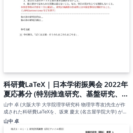
科研費LaTeX | 日本学術振興会 2022年
夏応募分 (特別推進研究、基盤研究、挑
戦的研究、若手研究) | 挑戦的研究(萌
山中 卓 (大阪大学 大学院理学研究科 物理学専攻)先生が作
芽) | 2022.08.02
成された科研費LaTeXを、坂東 慶太 (名古屋学院大学) が了
承を得てテンプレート登録しています。 詳細はこちら↓を
山中 卓
ご確認ください。 http://osksn2.hep.sci.osaka-
u.ac.jp/~taku/kakenhiLaTeX/