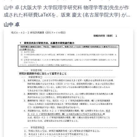
究加速基金（帰国発展研究）(2021年度
山中 卓 (大阪大学 大学院理学研究科 物理学専攻)先生が作
用) | 2021.07.01
成された科研費LaTeXを、坂東 慶太 (名古屋学院大学) が了
承を得てテンプレート登録しています。 詳細はこちら↓を
山中 卓
ご確認ください。 http://osksn2.hep.sci.osaka-
u.ac.jp/~taku/kakenhiLaTeX/