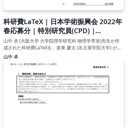
科研費LaTeX | 日本学術振興会 2022年
春応募分 | 特別研究員(CPD) |
2022.02.02
山中 卓 (大阪大学 大学院理学研究科 物理学専攻)先生が作
成された科研費LaTeXを、坂東 慶太 (名古屋学院大学) が了
承を得てテンプレート登録しています。 詳細はこちら↓を
山中 卓
ご確認ください。 http://osksn2.hep.sci.osaka-
u.ac.jp/~taku/kakenhiLaTeX/