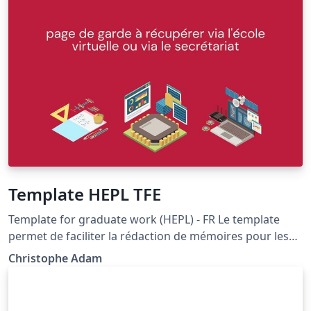
Template HEPL TFE
Template for graduate work (HEPL) - FR Le template
permet de faciliter la rédaction de mémoires pour les
étudiants de master. Elle fournit également des
Christophe Adam
exemples en LaTeX pour faciliter l'apprentissage et
permet également d'accélérer le processus d'écriture
par une mise en page fixe et simple mais