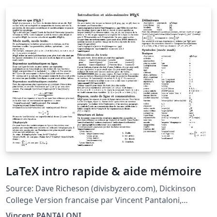
LaTeX intro rapide & aide mémoire
Source: Dave Richeson (divisbyzero.com), Dickinson
College Version francaise par Vincent Pantaloni,
prof.pantaloni.free.fr Traduction, correction et
Vincent PANTALONI