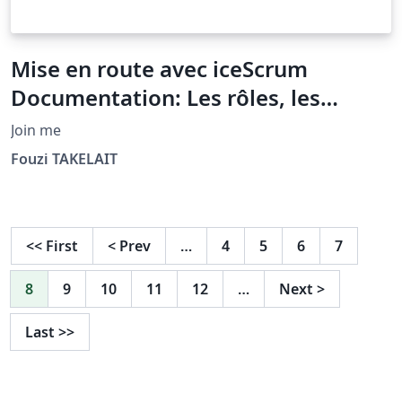
Mise en route avec iceScrum
Documentation: Les rôles, les
équipes et les projets
Join me
Fouzi TAKELAIT
<<
First
<
Prev
…
4
5
6
7
8
9
10
11
12
…
Next
>
Last
>>