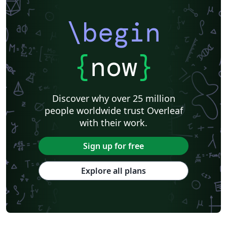
Institut de physique du globe de Paris
Université de Lille
Université Paris Nanterre
Université de Mons
\begin
Université Paris Cité
Université libre de Bruxelles (ULB)
Journal articles
{
now
}
Discover why over 25 million
people worldwide trust Overleaf
with their work.
Sign up for free
Explore all plans