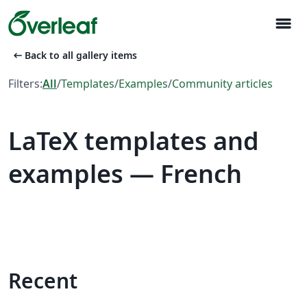
menu
arrow_left_alt
Back to all gallery items
Filters:
All
/
Templates
/
Examples
/
Community articles
LaTeX templates and
examples — French
Recent