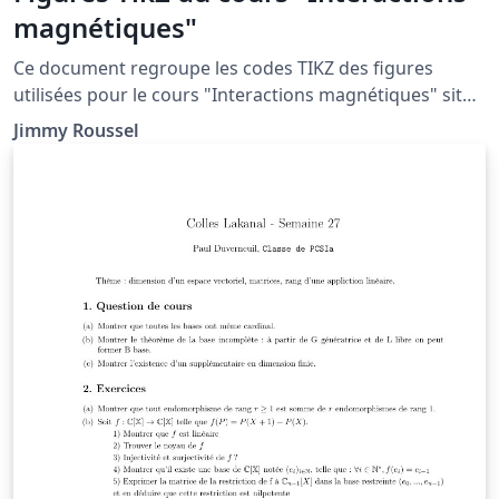
magnétiques"
Ce document regroupe les codes TIKZ des figures
utilisées pour le cours "Interactions magnétiques" situé
à la page http://femto-
Jimmy Roussel
physique.fr/electromagnetisme/Interaction
magnétique.php