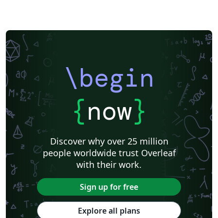
Music
Université de Lorraine
Université Paul Valéry Montpellier 3
Université de Neuchâtel
Université du Québec à Montréal
Aix-Marseille Université
École de Commerce et École de Culture générale de Martigny
ENS Paris Saclay
École Centrale de Lyon
ENET'Com
Institut de physique du globe de Paris
Université de Lille
Université Paris Nanterre
Université de Mons
\begin
Université Paris Cité
Université libre de Bruxelles (ULB)
Journal articles
{
now
}
Discover why over 25 million
people worldwide trust Overleaf
with their work.
Sign up for free
Explore all plans