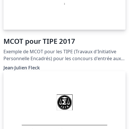
MCOT pour TIPE 2017
Exemple de MCOT pour les TIPE (Travaux d'Initiative
Personnelle Encadrés) pour les concours d'entrée aux
écoles d'ingénieurs à partir de la session 2017. L'idée
Jean-Julien Fleck
est de laisser LaTeX gérer la bibliographie en la
complétant au passage via l'utilisation de
scholar.google.fr pour les recherches et la récupération
des entrée BibTeX comme décrit dans cette vidéo.