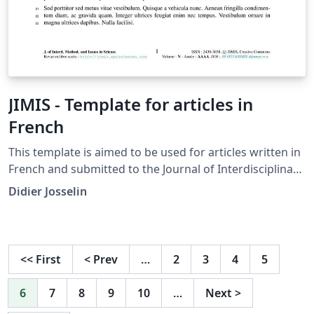
JIMIS - Template for articles in
French
This template is aimed to be used for articles written in
French and submitted to the Journal of Interdisciplinary
Methodologies and Issues in Science (JIMIS).
Didier Josselin
<<
First
<
Prev
…
2
3
4
5
6
7
8
9
10
…
Next
>