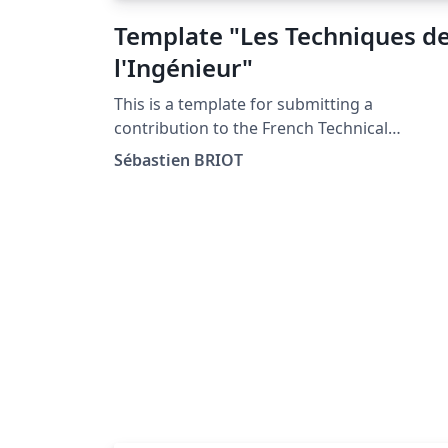
Template "Les Techniques d
l'Ingénieur"
This is a template for submitting a
contribution to the French Technical
Encyclopedia "Les Techniques de l'Ingénieu
Sébastien BRIOT