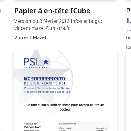
e
Papier à en-tête ICube
P
T
Version du 3 février 2013 Infos et bugs :
vincent.mazet@unistra.fr
Te
Vincent Mazet
be
r"
ut
Je
d'
in
in