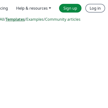
icing
Help & resources
Sign up
Log in
All
/
Templates
/
Examples
/
Community articles