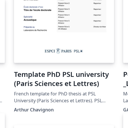
Template PhD PSL university
P
(Paris Sciences et Lettres)
_
French template for PhD thesis at PSL
Mo
University (Paris Sciences et Lettres). PSL
La
e
Covers provided by Pierre Guillou (package
n'
Arthur Chavignon
G
psl-cover.sty). The current document was for a
so
thesis at ESPCI-PSL, but can be easily adapted
PD
to any other school of PSL.
la