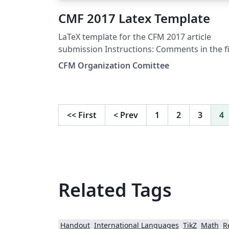
CMF 2017 Latex Template
LaTeX template for the CFM 2017 article
submission Instructions: Comments in the file
below indicate where the following steps
CFM Organization Comittee
have to be performed. Step 1: Enter abstrac
title. Step 2: Enter author information. Step 
Enter key words. Step 4: Enter main text of
abstract. Step 5: Enter references, e.g. using
<<
First
<
Prev
1
2
3
4
simple list.
Related Tags
Handout
International Languages
TikZ
Math
R