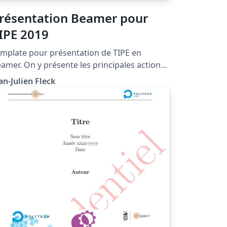
résentation Beamer pour
IPE 2019
mplate pour présentation de TIPE en
amer. On y présente les principales actions
iles pour une présentation beamer (liste
an-Julien Fleck
item apparaissant successivement,
clusion d'image, inclusion de code
formatique).