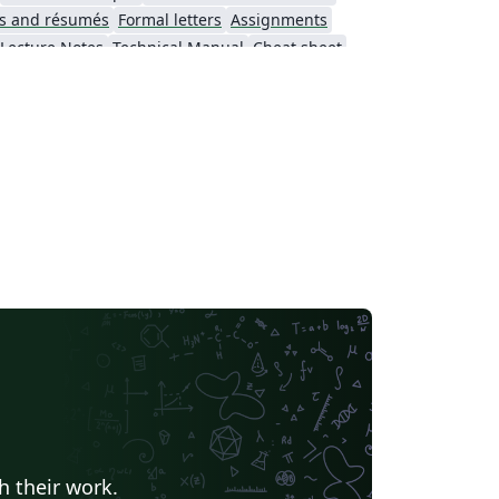
s and résumés
Formal letters
Assignments
Lecture Notes
Technical Manual
Cheat sheet
rsité de Neuchâtel
Université du Québec à Montréal
Institut de physique du globe de Paris
Université de Lille
h their work.