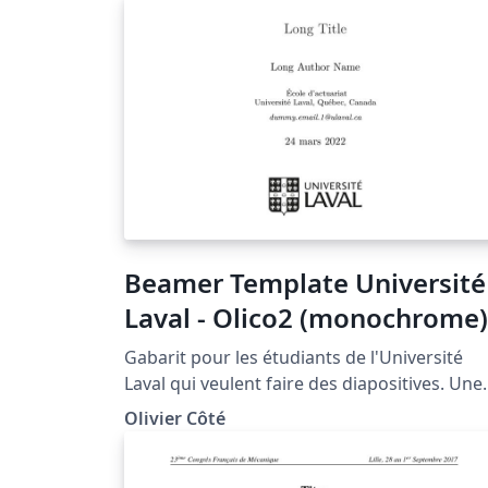
Beamer Template Université
Laval - Olico2 (monochrome)
Gabarit pour les étudiants de l'Université
Laval qui veulent faire des diapositives. Une
page titre plus élégante est présente dans l
Olivier Côté
document mais pas compilée.