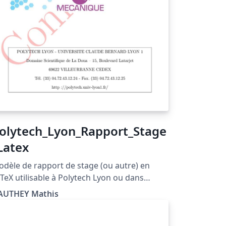
olytech_Lyon_Rapport_Stage
Latex
dèle de rapport de stage (ou autre) en
TeX utilisable à Polytech Lyon ou dans
importe quelle école du réseau Polytech
AUTHEY Mathis
us réserve de changer les images. Nom du
F final demandé à Polytech Lyon en date de
 promotion 2021-2022 :