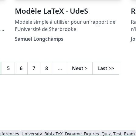
Modèle LaTeX - UdeS
R
Modèle simple à utiliser pour un rapport de
Ra
l'Université de Sherbrooke
n'
Samuel Longchamps
J
t
3:
 a
5
6
7
8
…
Next
>
Last
>>
eferences
University
BibLaTeX
Dynamic Figures
Quiz, Test, Exam