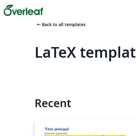
arrow_left_alt
Back to all templates
LaTeX templa
Recent