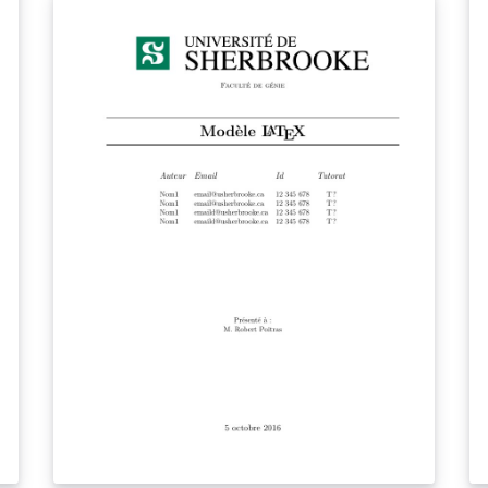
A
At
n'
la
le
ht
yo
n'
mo
d
co
so
ht