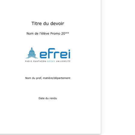
AAA_MM_5A_SPECIALITE_NOM_PRENOM
tention, le modèle présent sur Overleaf
est peut-être pas le plus à jour. Pour obtenir
 dernière version, n'hésitez pas à passer sur
 repo Github :
tps://github.com/mathisgauthey/Polytech_L
n_Rapport_Stage_Latex La licence
empêche absolument pas l'utilisation, la
dification et la distribution du présent
ocument pour un usage personnel ou
mmercial, il s'agit d'une licence libre open
urce. Plus d'informations ici :
tps://choosealicense.com/licenses/mit/