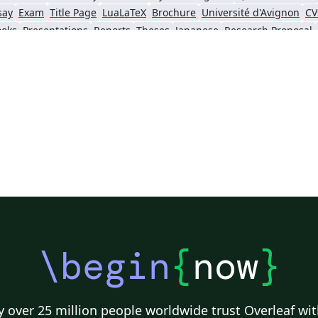
say
Exam
Title Page
LuaLaTeX
Brochure
Université d'Avignon
CV
ooks
Presentations
Reports
Theses
Japanese
Research Proposal
Music
Université de Lorraine
Université Paul Valéry Montpellier 3
Unive
École de Commerce et École de Culture générale de Martigny
ENS Paris Saclay
École Centrale de Lyon
ENET'Com
iversité Paris Cité
Université libre de Bruxelles (ULB)
Journal articles
\begin
{
now
}
 over 25 million people worldwide trust Overleaf wit