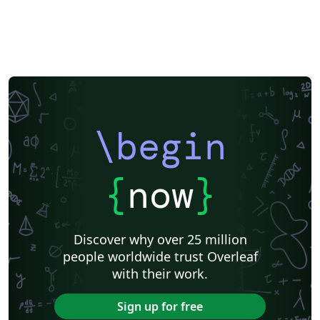
Cheat sheet
Université de Sherbrooke
Université Laval
INSA
Music
Université de Lorraine
Université Paul Valéry Montpellier 3
Université de Neuchâtel
Université du Québec à Montréal
Aix-Marseille Université
École de Commerce et École de Culture générale de Martigny
ENS Paris Saclay
École Centrale de Lyon
ENET'Com
Institut de physique du globe de Paris
Université de Lille
Université Paris Nanterre
Université de Mons
\begin
Université Paris Cité
Université libre de Bruxelles (ULB)
Journal articles
{
now
}
Discover why over 25 million
people worldwide trust Overleaf
with their work.
Sign up for free