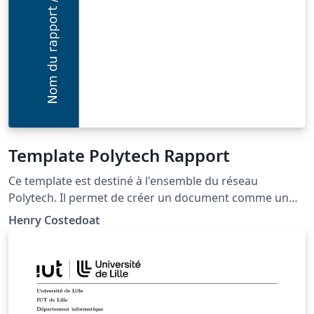
Template Polytech Rapport
Ce template est destiné à l'ensemble du réseau
Polytech. Il permet de créer un document comme un
rapport, compte-rendu... Il est adapté à chaque école
Henry Costedoat
(tous les logos sont disponibles). De plus, un logo de
l'université Paris-Saclay y est disoponible.