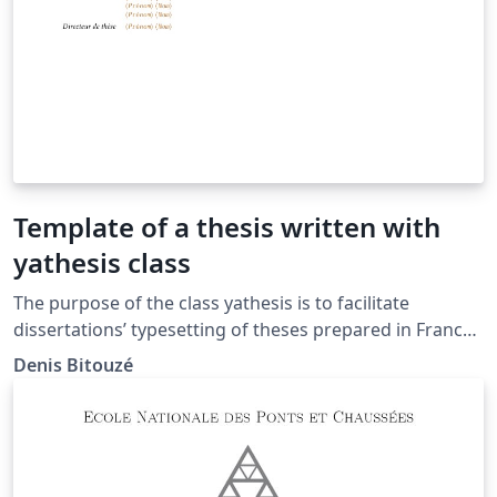
Template of a thesis written with
yathesis class
The purpose of the class yathesis is to facilitate
dissertations’ typesetting of theses prepared in France,
whatever disciplines and institutes. It implements most
Denis Bitouzé
notably recommendations from the Ministry of Higher
Education and Research and this, transparently to the
user. It has also been designed to (optionally) take
advantage of powerful tools available in LaTeX,
including packages: biblatex for the bibliography ;