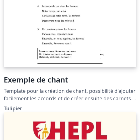
Exemple de chant
Template pour la création de chant, possibilité d'ajouter
facilement les accords et de créer ensuite des carnets.
Utilise la package songs :
Tulipier
http://songs.sourceforge.net/songsdoc/songs.html
Inspiré de patacrep : http://www.patacrep.com/