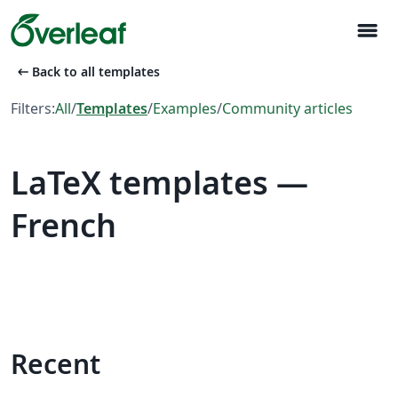
menu
arrow_left_alt
Back to all templates
Filters:
All
/
Templates
/
Examples
/
Community articles
LaTeX templates —
French
Recent