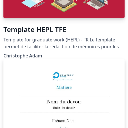
Template HEPL TFE
Template for graduate work (HEPL) - FR Le template
permet de faciliter la rédaction de mémoires pour les
étudiants de master. Elle fournit également des
Christophe Adam
exemples en LaTeX pour faciliter l'apprentissage et
permet également d'accélérer le processus d'écriture
par une mise en page fixe et simple mais
professionnelle.