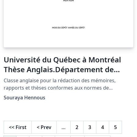
Université du Québec à Montréal
Thèse Anglais.Département de
mathématiques
Classe anglaise pour la rédaction des mémoires,
rapports et thèses conformes aux normes de
présentation de l'UQAM-Département de
Souraya Hennous
mathématiques.
<<
First
<
Prev
…
2
3
4
5