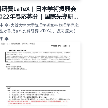
科研費LaTeX | 日本学術振興会
2022年春応募分 | 国際先導研究
 S-64 (1) | 2022.03.23
中 卓 (大阪大学 大学院理学研究科 物理学専攻)
生が作成された科研費LaTeXを、坂東 慶太 (名
屋学院大学) が了承を得てテンプレート登録し
中 卓
。 詳細はこちら↓をご確認ください。
tp://osksn2.hep.sci.osaka-
ac.jp/~taku/kakenhiLaTeX/