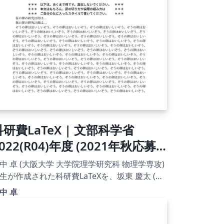
科研費LaTeX | 文部科学省
022(R04)年度 (2021年秋応募
分) | 学術変革領域研究(A) (公募
中 卓 (大阪大学 大学院理学研究科 物理学専攻)
究) | 2021.11.24
生が作成された科研費LaTeXを、坂東 慶太 (名
屋学院大学) が了承を得てテンプレート登録し
中 卓
。 詳細はこちら↓をご確認ください。
tp://osksn2.hep.sci.osaka-
ac.jp/~taku/kakenhiLaTeX/