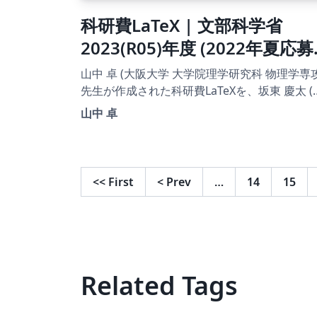
科研費LaTeX | 文部科学省
2023(R05)年度 (2022年夏応募
分) | 学術変革領域研究 | 学術
山中 卓 (大阪大学 大学院理学研究科 物理学専攻
革領域研究(A) (総括班) |
先生が作成された科研費LaTeXを、坂東 慶太 (
古屋学院大学) が了承を得てテンプレート登録
2022.05.23
山中 卓
ています。 詳細はこちら↓をご確認ください。
http://osksn2.hep.sci.osaka-
u.ac.jp/~taku/kakenhiLaTeX/
<<
First
<
Prev
…
14
15
Related Tags