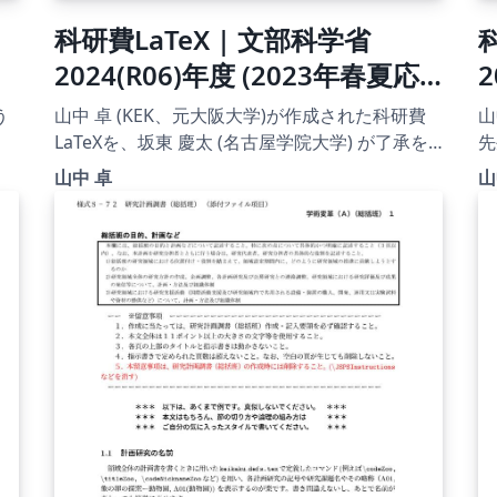
科研費LaTeX | 文部科学省
2024(R06)年度 (2023年春夏応
募分) 学術変革領域研究 | 学術
|
う
山中 卓 (KEK、元大阪大学)が作成された科研費
山
変革領域研究(A) (計画研究) 書き
LaTeXを、坂東 慶太 (名古屋学院大学) が了承を
先
得てテンプレート登録しています。 詳細はこち
古
方マニュアル | 2023.04.21
山中 卓
山
ら↓をご確認ください。
ています
http://osksn2.hep.sci.osaka-
ht
u.ac.jp/~taku/kakenhiLaTeX/
u.