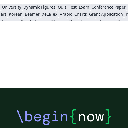
University
Dynamic Figures
Quiz, Test, Exam
Conference Paper
dars
Korean
Beamer
XeLaTeX
Arabic
Charts
Grant Application
T
ietnamese
Sanskrit
Hindi
Chinese
Thai
Hebrew
latexmkrc
Russ
umeikan University
Ho Chi Minh City University of Technology
Kyoto University
rticles
2026 Conference
\begin
{
now
}