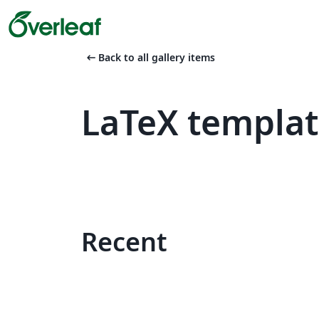
arrow_left_alt
Back to all gallery items
LaTeX templa
Recent