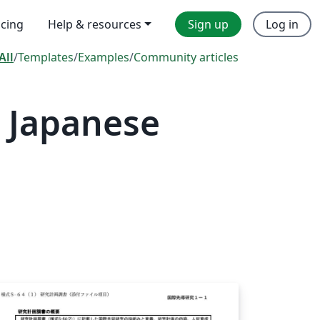
icing
Help & resources
Sign up
Log in
All
/
Templates
/
Examples
/
Community articles
 Japanese