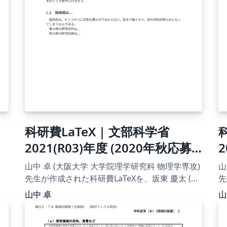
科研費LaTeX | 文部科学省
2021(R03)年度 (2020年秋応募
2
分) | 新学術領域研究 | 学術変革
山中 卓 (大阪大学 大学院理学研究科 物理学専攻)
山
領域研究(A) (総括班) |
研
先生が作成された科研費LaTeXを、坂東 慶太 (名
先
古屋学院大学) が了承を得てテンプレート登録し
古
2020.12.03
山中 卓
山
ています。 詳細はこちら↓をご確認ください。
ています
http://osksn2.hep.sci.osaka-
ht
u.ac.jp/~taku/kakenhiLaTeX/
u.