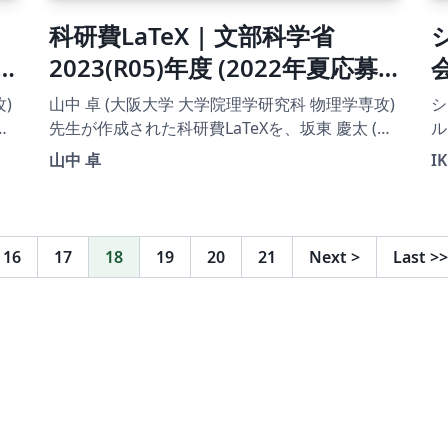
科研費LaTeX | 文部科学省
2023(R05)年度 (2022年夏応募
変
分) | 学術変革領域研究 | 学術変
)
山中 卓 (大阪大学 大学院理学研究科 物理学専攻)
シ
革領域研究(B) (領域計画書（全
名
先生が作成された科研費LaTeXを、坂東 慶太 (名
ル
し
古屋学院大学) が了承を得てテンプレート登録し
体版)) | 2022.05.23
山中 卓
IK
ています。 詳細はこちら↓をご確認ください。
http://osksn2.hep.sci.osaka-
u.ac.jp/~taku/kakenhiLaTeX/
16
17
18
19
20
21
Next
>
Last
>>