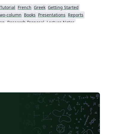
Tutorial
French
Greek
Getting Started
wo-column
Books
Presentations
Reports
ian
Research Proposal
Lecture Notes
Tokyo Metropolitan University