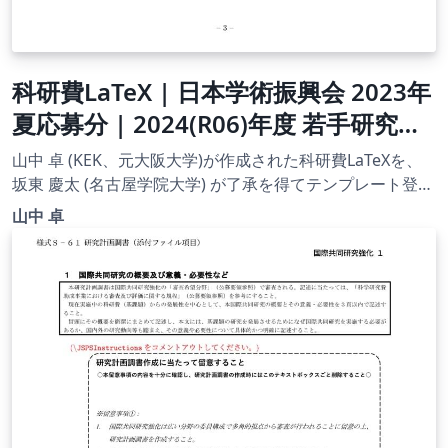
科研費LaTeX | 日本学術振興会 2023年
夏応募分 | 2024(R06)年度 若手研究者
海外挑戦プログラム 第１回 |
山中 卓 (KEK、元大阪大学)が作成された科研費LaTeXを、
2023.07.21
坂東 慶太 (名古屋学院大学) が了承を得てテンプレート登録
しています。 詳細はこちら↓をご確認ください。
山中 卓
http://osksn2.hep.sci.osaka-
u.ac.jp/~taku/kakenhiLaTeX/