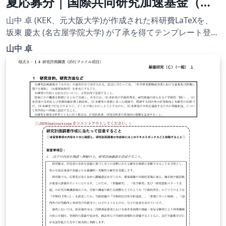
夏応募分 | 国際共同研究加速基金（国
際共同研究強化）(2023年度用) |
山中 卓 (KEK、元大阪大学)が作成された科研費LaTeXを、
2023.07.18
坂東 慶太 (名古屋学院大学) が了承を得てテンプレート登録
しています。 詳細はこちら↓をご確認ください。
山中 卓
http://osksn2.hep.sci.osaka-
u.ac.jp/~taku/kakenhiLaTeX/