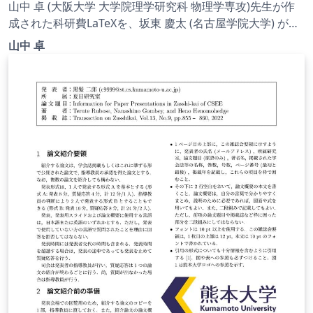
戦的研究、若手研究) | 奨励研究 |
山中 卓 (大阪大学 大学院理学研究科 物理学専攻)先生が作
2022.08.02
成された科研費LaTeXを、坂東 慶太 (名古屋学院大学) が了
承を得てテンプレート登録しています。 詳細はこちら↓を
山中 卓
ご確認ください。 http://osksn2.hep.sci.osaka-
u.ac.jp/~taku/kakenhiLaTeX/