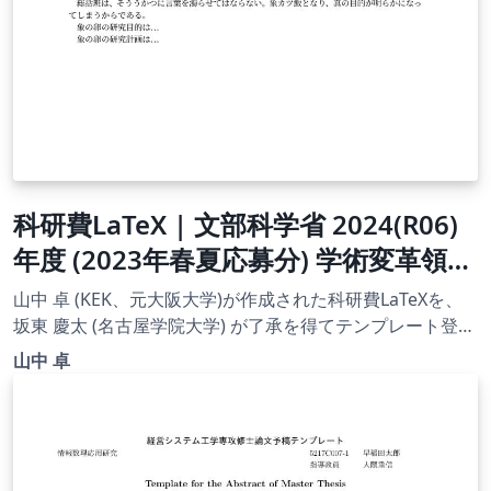
科研費LaTeX | 文部科学省 2024(R06)
年度 (2023年春夏応募分) 学術変革領域
研究 | 学術変革領域研究(A) (総括班) |
山中 卓 (KEK、元大阪大学)が作成された科研費LaTeXを、
2023.04.21
坂東 慶太 (名古屋学院大学) が了承を得てテンプレート登録
しています。 詳細はこちら↓をご確認ください。
山中 卓
http://osksn2.hep.sci.osaka-
u.ac.jp/~taku/kakenhiLaTeX/