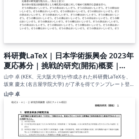
科研費LaTeX | 日本学術振興会 2023年
夏応募分 | 挑戦的研究(開拓)概要 |
2023.07.14
山中 卓 (KEK、元大阪大学)が作成された科研費LaTeXを、
坂東 慶太 (名古屋学院大学) が了承を得てテンプレート登録
しています。 詳細はこちら↓をご確認ください。
山中 卓
http://osksn2.hep.sci.osaka-
u.ac.jp/~taku/kakenhiLaTeX/