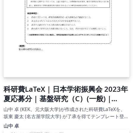
科研費LaTeX | 日本学術振興会 2023年
夏応募分 | 基盤研究（C）(一般) |
2023.07.14
山中 卓 (KEK、元大阪大学)が作成された科研費LaTeXを、
坂東 慶太 (名古屋学院大学) が了承を得てテンプレート登録
しています。 詳細はこちら↓をご確認ください。
山中 卓
http://osksn2.hep.sci.osaka-