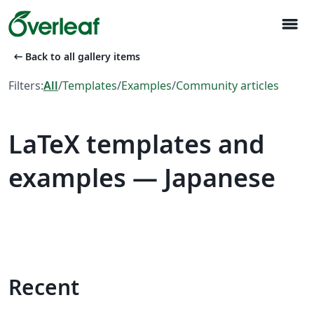
menu
arrow_left_alt
Back to all gallery items
Filters:
All
/
Templates
/
Examples
/
Community articles
LaTeX templates and
examples — Japanese
Recent