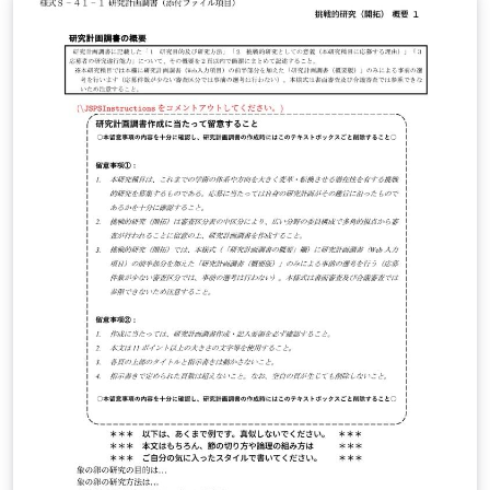
u.ac.jp/~taku/kakenhiLaTeX/