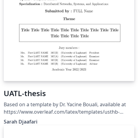
UATL-thesis
Based on a template by Dr. Yacine Bouali, available at
https://www.overleaf.com/latex/templates/usthb-
thesis/jwbcnbcgrkdq, licensed under CC BY 4.0.
Sarah Djaafari