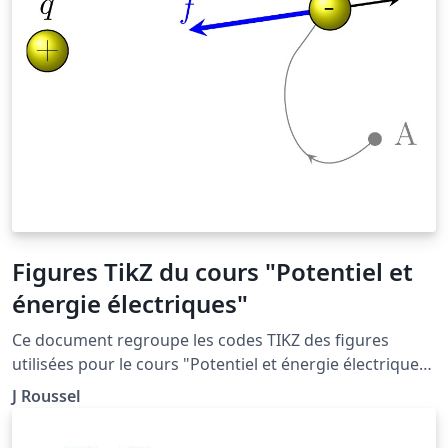
Figures TikZ du cours "Potentiel et
énergie électriques"
Ce document regroupe les codes TIKZ des figures
utilisées pour le cours "Potentiel et énergie électriques"
situé à la page http://femto-
J Roussel
physique.fr/electromagnetisme/potentiel_electrostatiq
ue.php