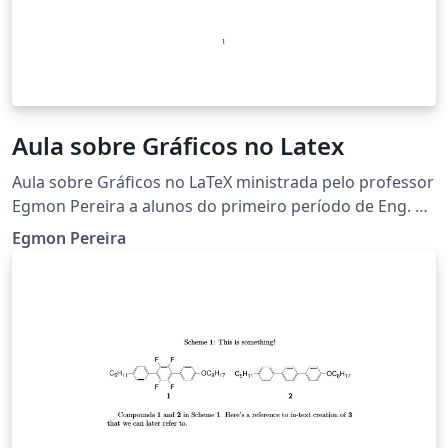
Aula sobre Gráficos no Latex
Aula sobre Gráficos no LaTeX ministrada pelo professor
Egmon Pereira a alunos do primeiro período de Eng. da
Computação do Cefet-MG Unidade de Timóteo.
Egmon Pereira