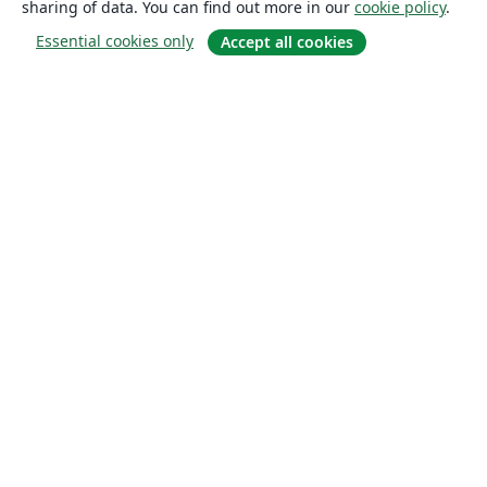
sharing of data. You can find out more in our
cookie policy
.
Essential cookies only
Accept all cookies
About
About us
Careers
Blog
Solutions
For business
For universities
For government
For publishers
Customer stories