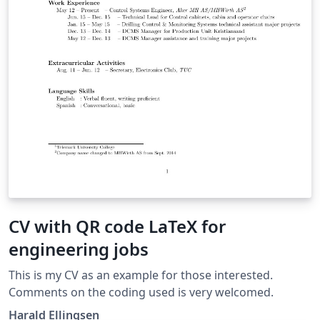
determina el número de funciones a graficar. El gráfico
presenta los valores "x" contra los valores de \(J_n(x)\)
que representan a las funciones de Bessel de primera
especie, trazado directamente sobre la cuadrícula
dibujada mediante las rutinas de PGFPLOTS. En cada
orden \addplot se define la n-ésima función de Bessel y
se calcula la curva para cada valor particular de "n".
CV with QR code LaTeX for
engineering jobs
This is my CV as an example for those interested.
Comments on the coding used is very welcomed.
Harald Ellingsen