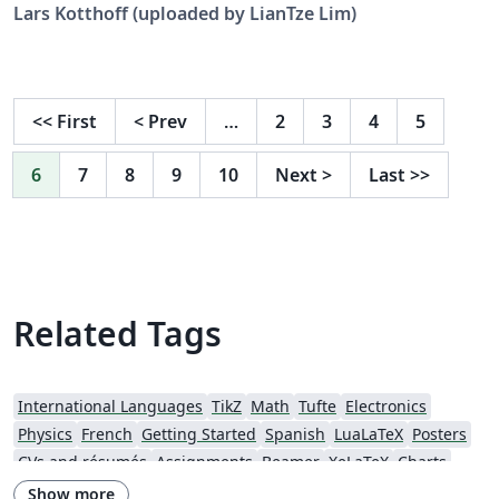
Lars Kot­thoff (uploaded by LianTze Lim)
<<
First
<
Prev
…
2
3
4
5
6
7
8
9
10
Next
>
Last
>>
Related Tags
International Languages
TikZ
Math
Tufte
Electronics
Physics
French
Getting Started
Spanish
LuaLaTeX
Posters
CVs and résumés
Assignments
Beamer
XeLaTeX
Charts
Presentations
Reports
Japanese
Chemistry
latexmkrc
Show more