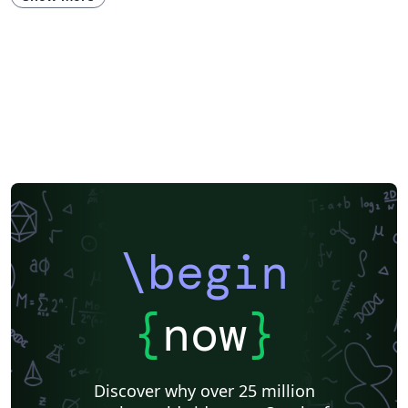
Russian
PSTricks
Flags/Emblems/Insignia
Posters without Logos
\begin
{
now
}
Discover why over 25 million