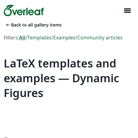
menu
arrow_left_alt
Back to all gallery items
Filters:
All
/
Templates
/
Examples
/
Community articles
LaTeX templates and
examples — Dynamic
Figures