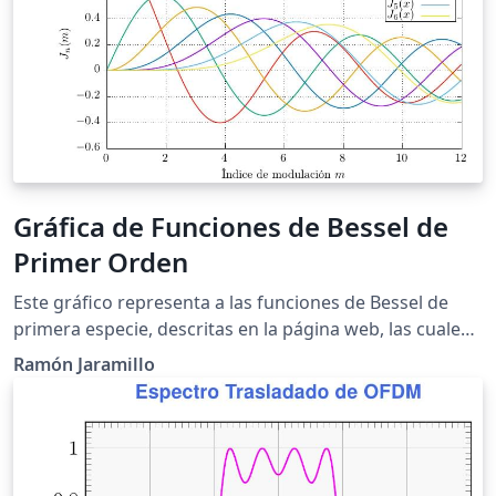
Gráfica de Funciones de Bessel de
Primer Orden
Este gráfico representa a las funciones de Bessel de
primera especie, descritas en la página web, las cuales
se usan ampliamente, entre otros campos, para el
Ramón Jaramillo
procesamiento de señales, en telecomunicaciones para
el análisis de portadora modulada en frecuencia (FM),
para el estudio del desplazamiento de ondas
electromagnéticas en fibras ópticas y guias de onda
cilíndricas y el estudio de la conducción del calor en