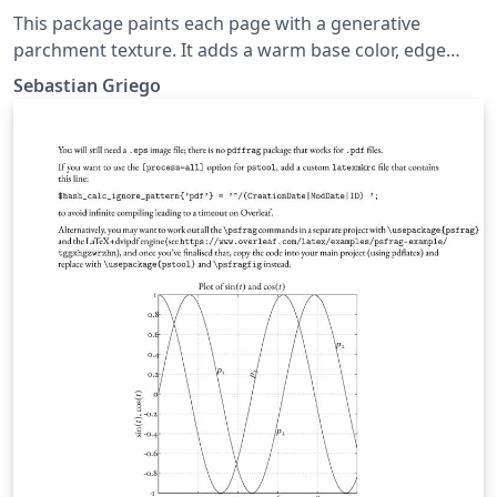
This package paints each page with a generative
parchment texture. It adds a warm base color, edge
vignette, faint stains, wispy fibers, and tiny speckles.
Sebastian Griego
You can choose from five different parchment styles.