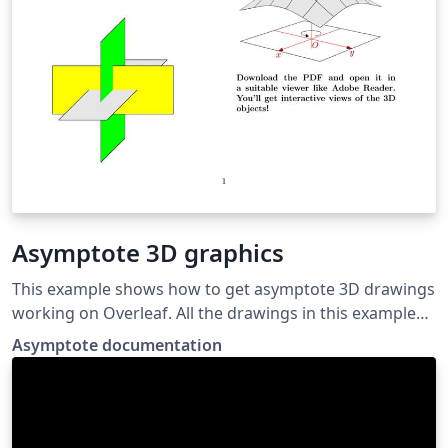
Asymptote 3D graphics
This example shows how to get asymptote 3D drawings
working on Overleaf. All the drawings in this example
were taken from the Asymptote documentation. If you
Asymptote documentation
download the PDF and open it in Adobe Reader, you'll
get interactive views of the 3D objects!