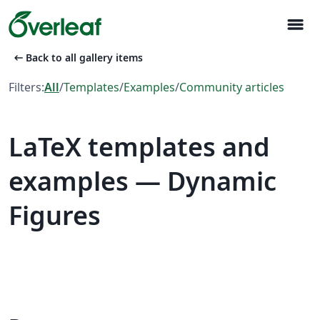
menu
arrow_left_alt
Back to all gallery items
Filters:
All
/
Templates
/
Examples
/
Community articles
LaTeX templates and
examples — Dynamic
Figures