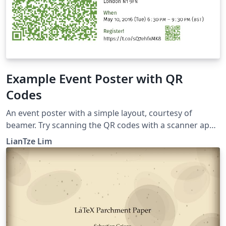
Example Event Poster with QR
Codes
An event poster with a simple layout, courtesy of
beamer. Try scanning the QR codes with a scanner app
(e.g. "Scan" on iOS; "QR Droid" on Android and see
LianTze Lim
what happens!