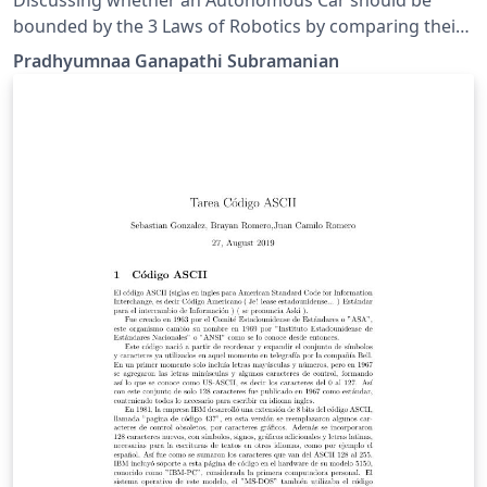
bounded by the 3 Laws of Robotics by comparing their
definitions. This is the first research paper I have ever
Pradhyumnaa Ganapathi Subramanian
written so the references would be a lackluster.