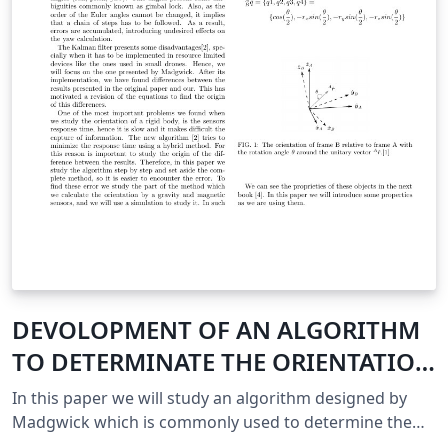
DEVOLOPMENT OF AN ALGORITHM
TO DETERMINATE THE ORIENTATION
USING AN IMU
In this paper we will study an algorithm designed by
Madgwick which is commonly used to determine the
orientation of a quadcopter. The algorithm uses a