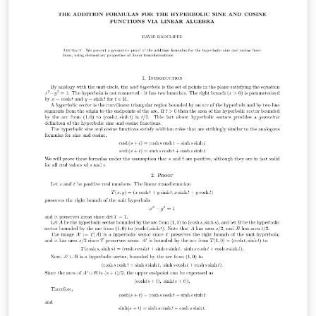
cuadrados ordinarios(MCO) para lo cual resaltaremos
dichas diferencias. Los modelos de regresión con
respuesta cualitativa son modelos de regresión en los
cuales la variable dependiente puede ser de naturaleza
cualitativa, mientras que las variables independientes
pueden ser cualitativas o cuantitativas, o una mezcla de
las dos; por ejemplo, si se está estudiando la relación
entre ingresos y el pagar o no impuesto de renta, la
respuesta o regresada solo puede tomar dos valores (si
paga impuesto de renta o no paga dicho impuesto);
otros ejemplos en que la regresada es cualitativa son si
la familia posee o no vivienda propia, se aprueba o
pierde un curso, padece determinada enfermedad o no
la padece. La variable cualitativa en estos tipos de
modelos no tiene que restringirse simplemente a
respuestas de sí o no, la variable respuesta puede
tomar más de dos valores, ser tricotómica o politómica,
también se establecen modelos en lo que la variable