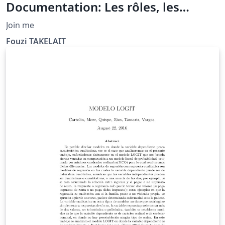
Documentation: Les rôles, les
équipes et les projets
Join me
Fouzi TAKELAIT