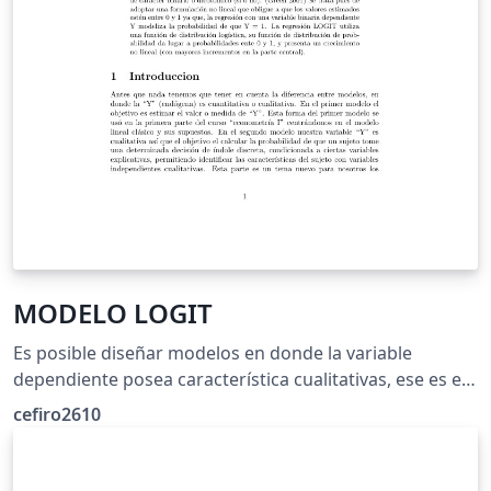
MODELO LOGIT
Es posible diseñar modelos en donde la variable
dependiente posea característica cualitativas, ese es el
caso que analizaremos en el presente trabajo,
cefiro2610
enfocándonos únicamente en el modelo LOGIT que nos
brinda ciertas ventajas en comparación a un modelo
lineal de probabilidad, estimada por mínimos