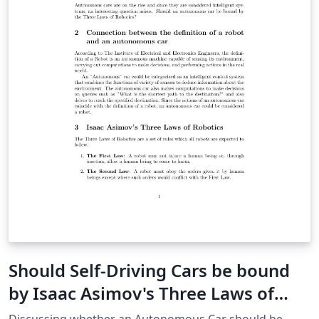
Should Self-Driving Cars be bound
by Isaac Asimov's Three Laws of
Robotics?
Discussing whether an Autonomous Car should be