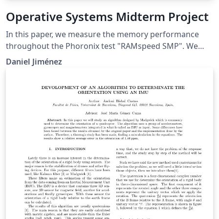
Operative Systems Midterm Project
In this paper, we measure the memory performance
throughout the Phoronix test "RAMspeed SMP". We
decide to test this specific benchmark because we
Daniel Jiménez
know how important is the memory for the system
performance. This document shows how much the
memory performance could change if we modify some
variables in the linux kernel.