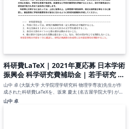
科研費LaTeX | 2021年夏応募 日本学術
振興会 科学研究費補助金 | 若手研究 |
2021.08.04
山中 卓 (大阪大学 大学院理学研究科 物理学専攻)先生が作
成された科研費LaTeXを、坂東 慶太 (名古屋学院大学) が了
承を得てテンプレート登録しています。 詳細はこちら↓を
山中 卓
ご確認ください。 http://osksn2.hep.sci.osaka-
u.ac.jp/~taku/kakenhiLaTeX/