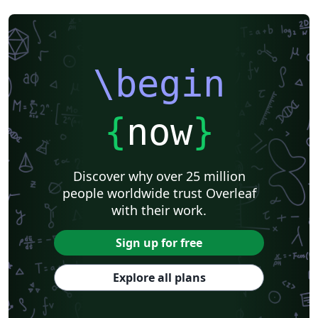
University of Tsukuba
2025 Conference
Journal articles
2026 Conference
\begin
{
now
}
Discover why over 25 million
people worldwide trust Overleaf
with their work.
Sign up for free
Explore all plans