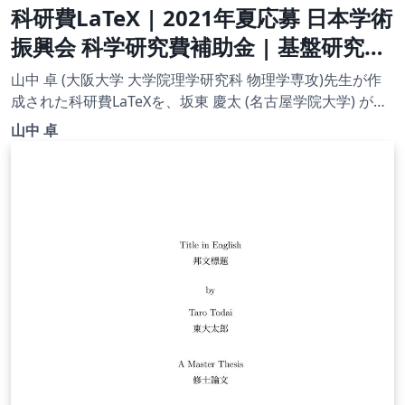
科研費LaTeX | 2021年夏応募 日本学術
振興会 科学研究費補助金 | 基盤研究
（C）(一般) | 2021.08.04
山中 卓 (大阪大学 大学院理学研究科 物理学専攻)先生が作
成された科研費LaTeXを、坂東 慶太 (名古屋学院大学) が了
承を得てテンプレート登録しています。 詳細はこちら↓を
山中 卓
ご確認ください。 http://osksn2.hep.sci.osaka-
u.ac.jp/~taku/kakenhiLaTeX/