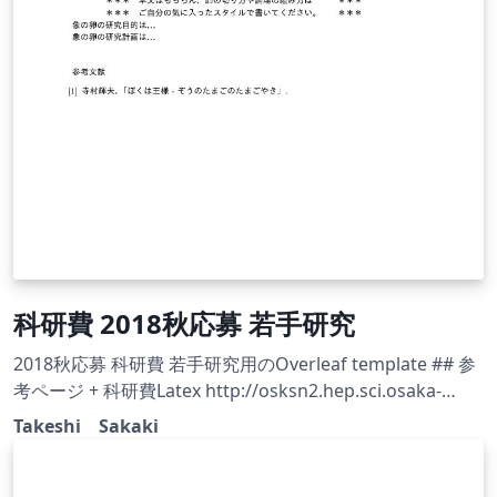
科研費 2018秋応募 若手研究
2018秋応募 科研費 若手研究用のOverleaf template ## 参
考ページ + 科研費Latex http://osksn2.hep.sci.osaka-
u.ac.jp/~taku/kakenhiLaTeX/ + Overleafで科研費LaTeX
Takeshi Sakaki
http://www.artsci.kyushu-u.ac.jp/~okamoto/misc-
latex.html