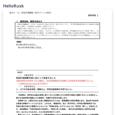
(v1.3) を Overleaf に対応させたものです。
HelloRusk