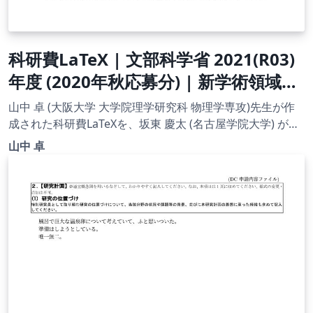
科研費LaTeX | 文部科学省 2021(R03)
年度 (2020年秋応募分) | 新学術領域研
究 | 学術変革領域研究(A) (計画研究) 書
山中 卓 (大阪大学 大学院理学研究科 物理学専攻)先生が作
き方マニュアル | 2020.12.03
成された科研費LaTeXを、坂東 慶太 (名古屋学院大学) が了
承を得てテンプレート登録しています。 詳細はこちら↓を
山中 卓
ご確認ください。 http://osksn2.hep.sci.osaka-
u.ac.jp/~taku/kakenhiLaTeX/