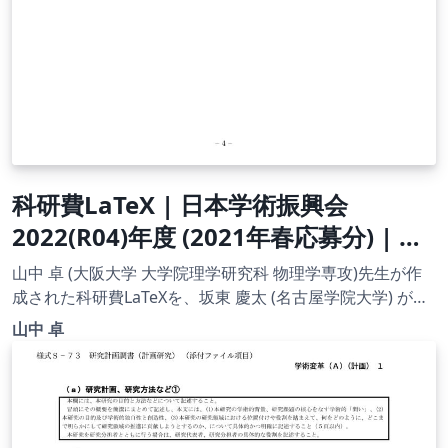
科研費LaTeX | 日本学術振興会
2022(R04)年度 (2021年春応募分) | 海
外特別研究員 | 2021.02.03
山中 卓 (大阪大学 大学院理学研究科 物理学専攻)先生が作
成された科研費LaTeXを、坂東 慶太 (名古屋学院大学) が了
承を得てテンプレート登録しています。 詳細はこちら↓を
山中 卓
ご確認ください。http://osksn2.hep.sci.osaka-
u.ac.jp/~taku/kakenhiLaTeX/