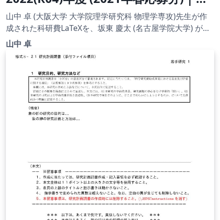
別研究員 DC | 2021.02.16
山中 卓 (大阪大学 大学院理学研究科 物理学専攻)先生が作
成された科研費LaTeXを、坂東 慶太 (名古屋学院大学) が了
承を得てテンプレート登録しています。 詳細はこちら↓を
山中 卓
ご確認ください。 http://osksn2.hep.sci.osaka-
u.ac.jp/~taku/kakenhiLaTeX/