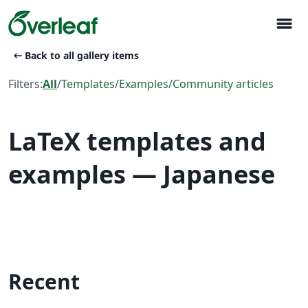
menu
arrow_left_alt
Back to all gallery items
Filters:
All
/
Templates
/
Examples
/
Community articles
LaTeX templates and
examples — Japanese
Recent