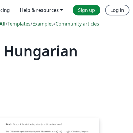
icing
Help & resources
Sign up
Log in
All
/
Templates
/
Examples
/
Community articles
— Hungarian