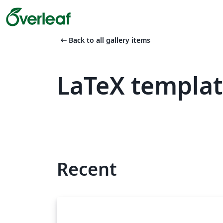
arrow_left_alt
Back to all gallery items
LaTeX templa
Recent