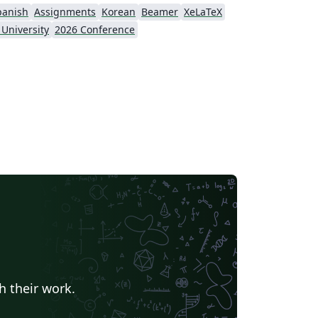
panish
Assignments
Korean
Beamer
XeLaTeX
 University
2026 Conference
h their work.