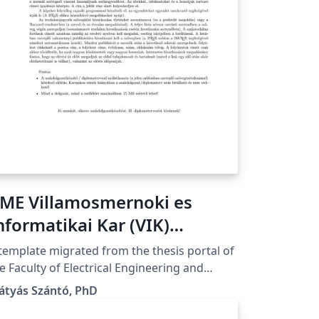
ME Villamosmernoki es
nformatikai Kar (VIK)
iplomaterv sablon
template migrated from the thesis portal of
e Faculty of Electrical Engineering and
formatics of the Budapest University of
átyás Szántó, PhD
chnology and Economics in Budapest,
 A Budapesti Műszaki és