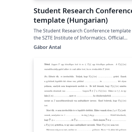
Student Research Conferenc
template (Hungarian)
The Student Research Conference template 
the SZTE Institute of Informatics. Official
template, website: https://tdk.inf.u-
Gábor Antal
szeged.hu/. https://tdk.inf.u-
szeged.hu/oldal/formai-kovetelmenyek