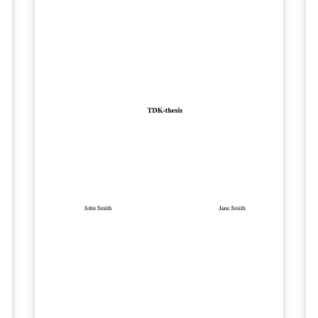
G
Vi
di
di