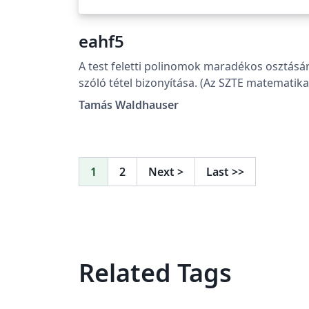
eahf5
A test feletti polinomok maradékos osztásá
szóló tétel bizonyítása. (Az SZTE matematika
alapszak Algebra és számelmélet (MBNK13)
Tamás Waldhauser
kurzusához házi feladat.)
1
2
Next
>
Last
>>
Related Tags