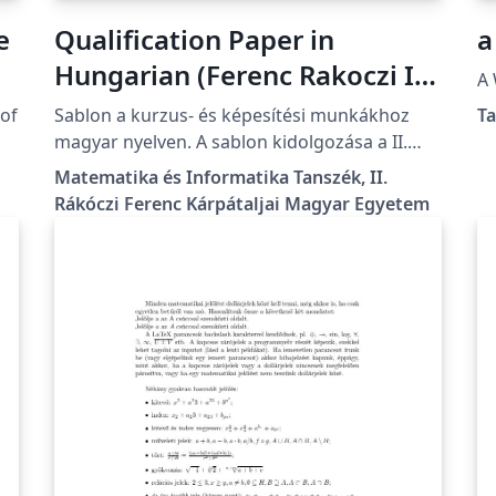
e
Qualification Paper in
a
Hungarian (Ferenc Rakoczi II
A 
Transcarpathian Hungarian
of
Sablon a kurzus- és képesítési munkákhoz
T
University)
magyar nyelven. A sablon kidolgozása a II.
Rákóczi Ferenc Kárpátaljai Magyar Egyetem
Matematika és Informatika Tanszék, II.
előírásainak megfelelően történt. A részletes
Rákóczi Ferenc Kárpátaljai Magyar Egyetem
formázási útmutató itt található:
https://kme.org.ua/hu/a-foiskola-
egysegei/tanszekek/matematika-es-
informatika-tanszek/