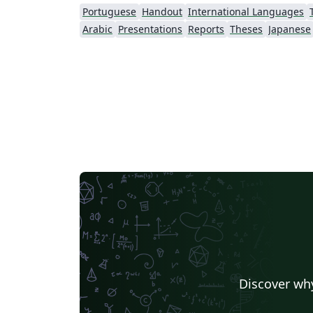
Portuguese
Handout
International Languages
Arabic
Presentations
Reports
Theses
Japanese
Discover why