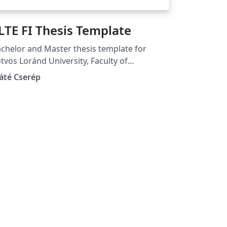
LTE FI Thesis Template
chelor and Master thesis template for
tvös Loránd University, Faculty of
formatics. The template supports
áté Cserép
oducing both Hungarian and English
eses.