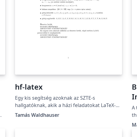
hf-latex
B
I
Egy kis segítség azoknak az SZTE-s
d
hallgatóknak, akik a házi feladatokat LaTeX-
A 
ben szeretnék elkészíteni.
.
Tamás Waldhauser
th
In
M
Te
Hungary