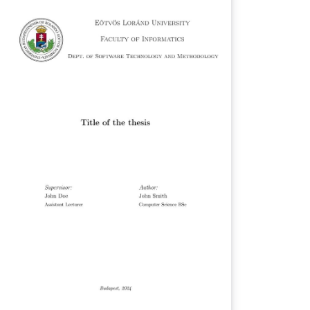
azdaságtudományi Egyetem
llamosmérnöki és Informatikai Karának
plomaterv portáljáról származó
plomaterv, illetve szakdolgozat minta.