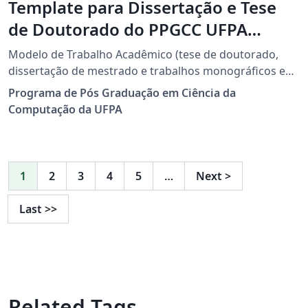
Template para Dissertação e Tese
de Doutorado do PPGCC UFPA
(Universidade Federal do Pará)
Modelo de Trabalho Acadêmico (tese de doutorado,
dissertação de mestrado e trabalhos monográficos em
geral) em conformidade com ABNT NBR 14724:2011:
Programa de Pós Graduação em Ciência da
Informacao e documentacao - Trabalhos acadêmicos.
Computação da UFPA
Modelo de Trabalho Acadêmico da Faculdade de
Computação e Programa de Pós-Graduação em Ciência
da Computação com LaTeX e abnTeX. Downloaded from
http://www.ppgcc.propesp.ufpa.br/index.php/br/docu
1
2
3
4
5
…
Next
>
mentos/formularios/205-templates-teses-e-
dissertacoes
Last
>>
Related Tags