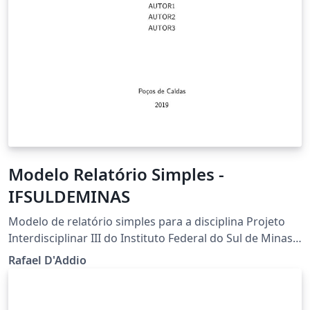
Modelo Relatório Simples -
IFSULDEMINAS
Modelo de relatório simples para a disciplina Projeto
Interdisciplinar III do Instituto Federal do Sul de Minas -
campus Poços de Caldas. O template é uma
Rafael D'Addio
customização de abnTeX2.