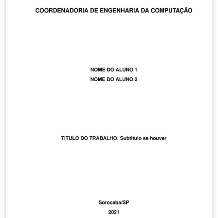
rede, na tentativa de garantir a segurança dos dados
trocados em um ambiente de Internet das Coisas.
Através do estudo, foi verificado que algoritmos
assimétricos possuem maior impacto na performance
do dispositivo, pois se baseam em cálculos complexos.
Com isso, foram escolhidas plataformas utilizadas em
prototipagem para mensurar o impacto no
processamento. Ao realizar os testes, foi possível
provar o impacto na rede e ajudar, através dos dados
coletados, a escolher o algoritmo que melhor se
adequa ao ambiente de Internet das Coisas, assim
como, às necessidades de segurança dos mesmos.
Created with the UNIFOR dissertation template