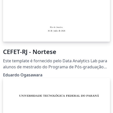
CEFET-RJ - Nortese
Este template é fornecido pelo Data Analytics Lab para
alunos de mestrado do Programa de Pós-graduação
em Ciência da Computação e para os alunos de
Eduardo Ogasawara
mestrado e doutorado do Programa de Pós-graduação
em Engenharia de Sistemas e Computação