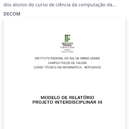
dos alunos do curso de ciência da computação da
Universidade Federal de Ouro Preto. O arquivo é
DECOM
baseado originalmente no templete da abntex2 e está
em conformidade com normas ABNT NBR 10719:2015.