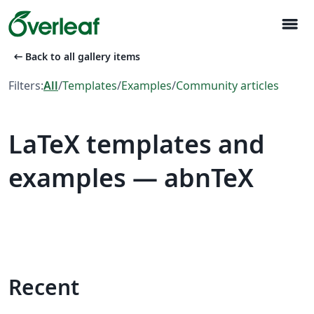
menu
arrow_left_alt
Back to all gallery items
Filters:
All
/
Templates
/
Examples
/
Community articles
LaTeX templates and
examples — abnTeX
Recent