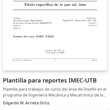
Plantilla para reportes IMEC-UTB
Plantilla para trabajos de curso del área de Diseño en el
programa de Ingeniería Mecánica y Mecatrónica de la
Facultad de Ingeneiría de la la Universidad Tecnológica
Edgardo W. Arrieta Ortiz
de Bolívar.