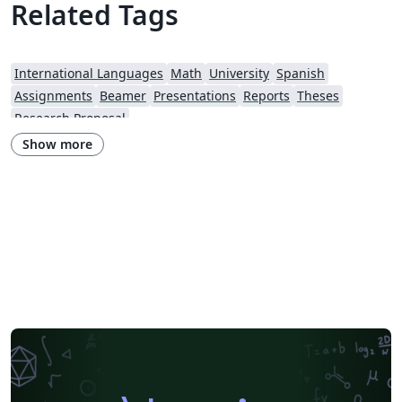
Related Tags
International Languages
Math
University
Spanish
Assignments
Beamer
Presentations
Reports
Theses
Research Proposal
Show more