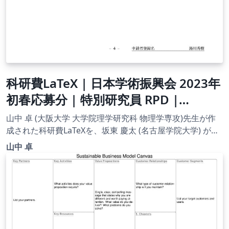
科研費LaTeX | 日本学術振興会 2023年
初春応募分 | 特別研究員 RPD |
2023.02.20
山中 卓 (大阪大学 大学院理学研究科 物理学専攻)先生が作
成された科研費LaTeXを、坂東 慶太 (名古屋学院大学) が了
承を得てテンプレート登録しています。 詳細はこちら↓を
山中 卓
ご確認ください。 http://osksn2.hep.sci.osaka-
u.ac.jp/~taku/kakenhiLaTeX/