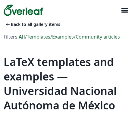
menu
arrow_left_alt
Back to all gallery items
Filters:
All
/
Templates
/
Examples
/
Community articles
LaTeX templates and
examples —
Universidad Nacional
Autónoma de México