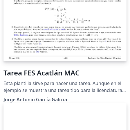
Tarea FES Acatlán MAC
Esta plantilla sirve para hacer una tarea. Aunque en el
ejemplo se muestra una tarea tipo para la licenciatura
en Matemáticas Aplicadas y Computación de la FES
Jorge Antonio García Galicia
Acatlán, todo esto puede ser editado por lo que en
general es una plantilla para hacer una tarea en
español. La idea es que uses esta plantilla para hacer
las típicas tareas que contienen ejercicios de