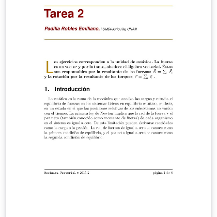
matemáticas y computación. De aquellas que se suelen
entregar cada semana. Con eso en mente la plantilla es
muy simple: No hay página de portada Usa el modo de
página sencilla (probablemente le pongas un clip o una
grapa en vez de engargolar) Maximiza el espacio
usando márgenes muy pequeños En los márgenes hay
datos básicos (Nombre, email, profesor, grupo, número
de página) La bibliografía se imprime al final del último
ejercicio ocupando el mínimo espacio posible Además,
la plantilla incluye ejemplo de uso de todos los casos
típicos que se me ocurrieron: Insertar ecuaciones de
todo tipo. Poner links, hacer citas y referencias (a otros
elementos del texto). Usar figuras y subfiguras Incluir
pseudo código y código fuente (incluso para incluirlo
desde un archivo externo) La plantilla está
primordialmente implementada en el archivo tarea.tex,
que también contiene el preámbulo. Desde tarea.tex se
incluye el archivo cuerpo.tex que es el que propiamente
contiene el contenido de la tarea. En el directorio img,