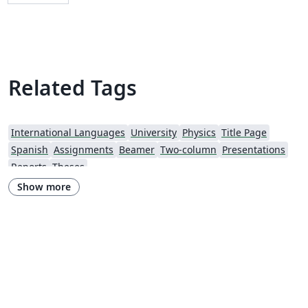
Related Tags
International Languages
University
Physics
Title Page
Spanish
Assignments
Beamer
Two-column
Presentations
Reports
Theses
Show more