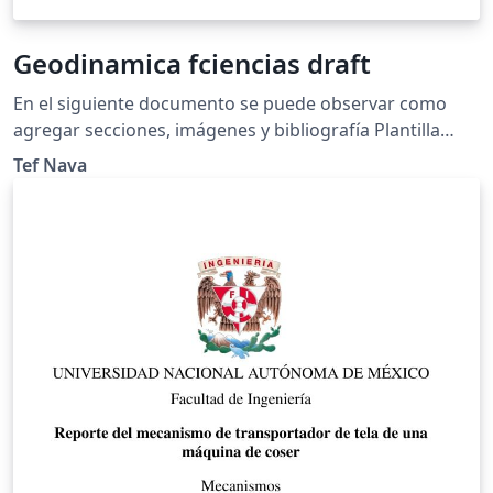
Geodinamica fciencias draft
En el siguiente documento se puede observar como
agregar secciones, imágenes y bibliografía Plantilla
original por Alvarez, con licencia de uso Creative
Tef Nava
Commons CC BY 4.0. Adaptación para el uso de la clase
de Introducción a la Geodinámica, Facultad de Ciencias,
UNAM