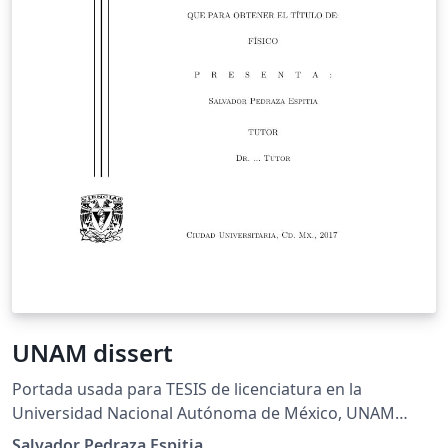
UNAM dissert
Portada usada para TESIS de licenciatura en la
Universidad Nacional Autónoma de México, UNAM
twitter: @sglvgdor
Salvador Pedraza Espitia