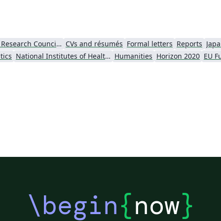
European Research Council (ERC)
CVs and résumés
Formal letters
Reports
Jap
tics
National Institutes of Health (NIH)
Humanities
Horizon 2020
\begin
{
now
}