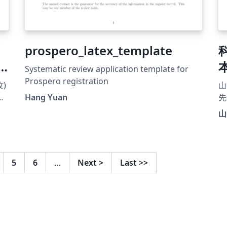
prospero_latex_template
科
Systematic review application template for
Prospero registration
)
山
2
名
Hang Yuan
先
し
古
山
ています
ht
u.
5
6
…
Next
>
Last
>>