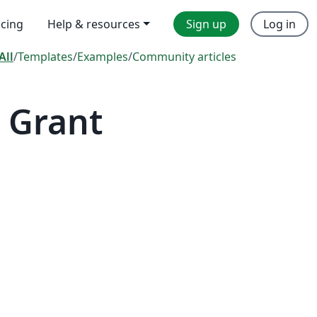
icing
Help & resources
Sign up
Log in
All
/
Templates
/
Examples
/
Community articles
 Grant