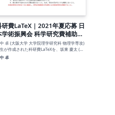
研費LaTeX | 2021年夏応募 日
本学術振興会 科学研究費補助金
| 基盤研究（C）(一般) |
中 卓 (大阪大学 大学院理学研究科 物理学専攻)
021.08.04
生が作成された科研費LaTeXを、坂東 慶太 (名
屋学院大学) が了承を得てテンプレート登録し
中 卓
。 詳細はこちら↓をご確認ください。
tp://osksn2.hep.sci.osaka-
ac.jp/~taku/kakenhiLaTeX/