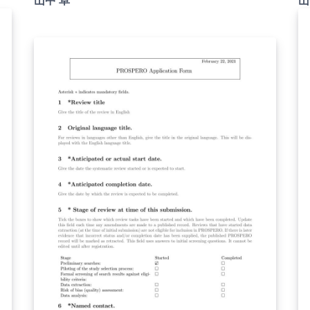
ニ
ています。 詳細はこちら↓をご確認ください。
ています
http://osksn2.hep.sci.osaka-
ht
u.ac.jp/~taku/kakenhiLaTeX/
u.