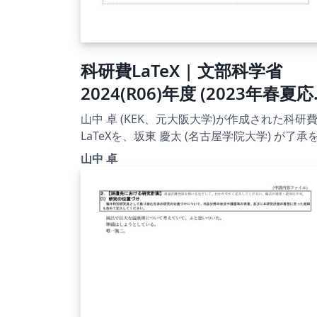
科研費LaTeX | 文部科学省
2024(R06)年度 (2023年春夏応
募分) 学術変革領域研究 | 学術
山中 卓 (KEK、元大阪大学)が作成された科研
変革領域研究(B) (領域計画書
LaTeXを、坂東 慶太 (名古屋学院大学) が了承
得てテンプレート登録しています。 詳細はこ
（全体版)) | 2023.04.21
山中 卓
ら↓をご確認ください。
http://osksn2.hep.sci.osaka-
u.ac.jp/~taku/kakenhiLaTeX/