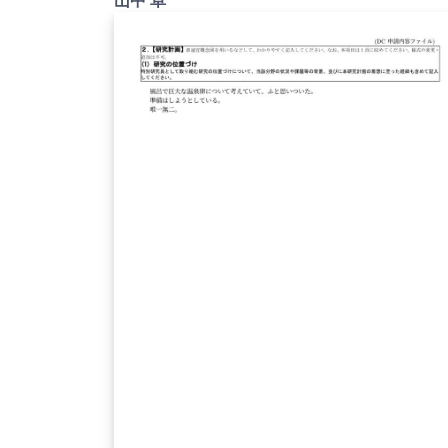
ています。 詳細はこちら↓をご確認ください。
http://osksn2.hep.sci.osaka-
u.ac.jp/~taku/kakenhiLaTeX/