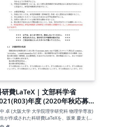
科研費LaTeX | 文部科学省
021(R03)年度 (2020年秋応募
分) | 新学術領域研究 | 学術変革
中 卓 (大阪大学 大学院理学研究科 物理学専攻)
領域研究(A) (計画研究) 書き方マ
生が作成された科研費LaTeXを、坂東 慶太 (名
屋学院大学) が了承を得てテンプレート登録し
中 卓