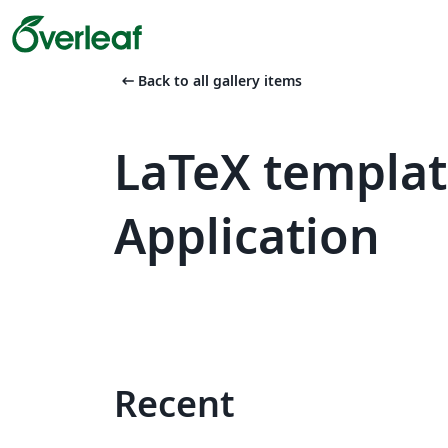
arrow_left_alt
Back to all gallery items
LaTeX templa
Application
Recent