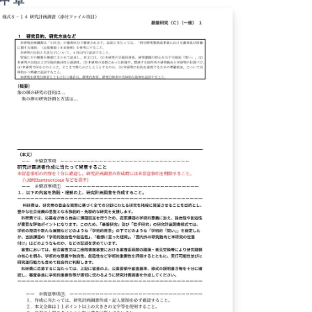
ュアル | 2020.12.03
。 詳細はこちら↓をご確認ください。
tp://osksn2.hep.sci.osaka-
ac.jp/~taku/kakenhiLaTeX/