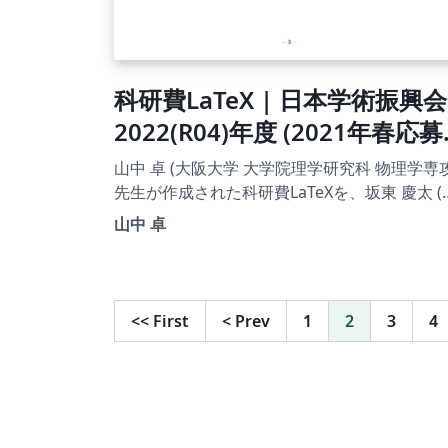
科研費LaTeX | 日本学術振興会
2022(R04)年度 (2021年春応募
分) | 特別研究員 DC |
山中 卓 (大阪大学 大学院理学研究科 物理学専攻
2021.02.16
先生が作成された科研費LaTeXを、坂東 慶太 (
古屋学院大学) が了承を得てテンプレート登録
山中 卓
ています。 詳細はこちら↓をご確認ください。
http://osksn2.hep.sci.osaka-
u.ac.jp/~taku/kakenhiLaTeX/
<<
First
<
Prev
1
2
3
4