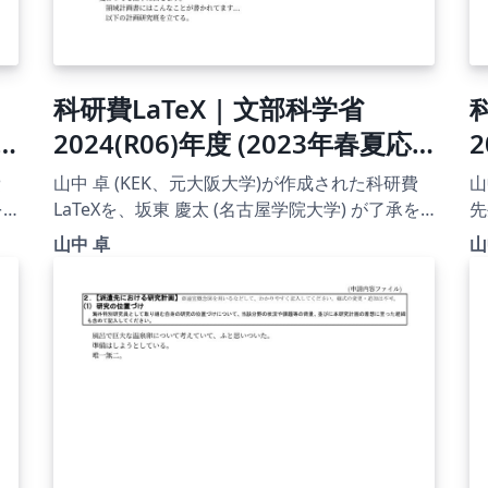
科研費LaTeX | 文部科学省
2024(R06)年度 (2023年春夏応
募分) 学術変革領域研究 | 学術
費
山中 卓 (KEK、元大阪大学)が作成された科研費
山
変革領域研究(B) (領域計画書(概
2
を
LaTeXを、坂東 慶太 (名古屋学院大学) が了承を
先
ち
得てテンプレート登録しています。 詳細はこち
古
要版)) 書き方マニュアル |
山中 卓
山
ら↓をご確認ください。
ています
2023.04.21
http://osksn2.hep.sci.osaka-
ht
u.ac.jp/~taku/kakenhiLaTeX/
u.