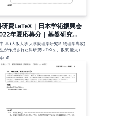
科研費LaTeX | 日本学術振興会
2022年夏応募分 | 基盤研究
（S）書き方マニュアル |
中 卓 (大阪大学 大学院理学研究科 物理学専攻)
023.04.18
生が作成された科研費LaTeXを、坂東 慶太 (名
屋学院大学) が了承を得てテンプレート登録し
中 卓
。 詳細はこちら↓をご確認ください。
tp://osksn2.hep.sci.osaka-
ac.jp/~taku/kakenhiLaTeX/