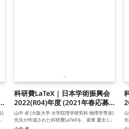
科研費LaTeX | 日本学術振興会
2022(R04)年度 (2021年春応募
2
分) | 海外特別研究員 |
)
山中 卓 (大阪大学 大学院理学研究科 物理学専攻)
山
2021.02.03
名
先生が作成された科研費LaTeXを、坂東 慶太 (名
先
し
古屋学院大学) が了承を得てテンプレート登録し
古
山中 卓
山