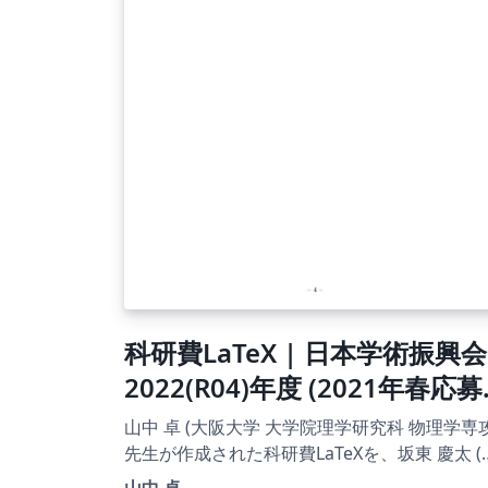
科研費LaTeX | 日本学術振興会
2022(R04)年度 (2021年春応募
分) | 海外特別研究員(RRA) |
山中 卓 (大阪大学 大学院理学研究科 物理学専攻
2021.02.03
先生が作成された科研費LaTeXを、坂東 慶太 (
古屋学院大学) が了承を得てテンプレート登録
山中 卓