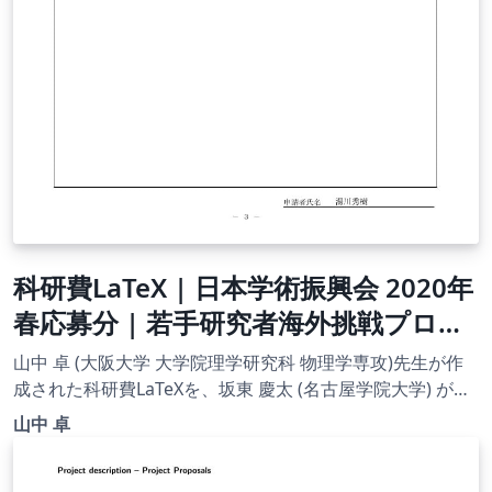
科研費LaTeX | 日本学術振興会 2020年
春応募分 | 若手研究者海外挑戦プログ
ラム(2021年度第1回) | 2020.08.24
山中 卓 (大阪大学 大学院理学研究科 物理学専攻)先生が作
成された科研費LaTeXを、坂東 慶太 (名古屋学院大学) が了
承を得てテンプレート登録しています。 詳細はこちら↓を
山中 卓
ご確認ください。 http://osksn2.hep.sci.osaka-
u.ac.jp/~taku/kakenhiLaTeX/