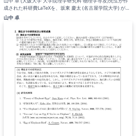
山中 卓 (大阪大学 大学院理学研究科 物理学専攻)先生が作
成された科研費LaTeXを、坂東 慶太 (名古屋学院大学) が了
承を得てテンプレート登録しています。 詳細はこちら↓を
山中 卓
ご確認ください。 http://osksn2.hep.sci.osaka-
u.ac.jp/~taku/kakenhiLaTeX/