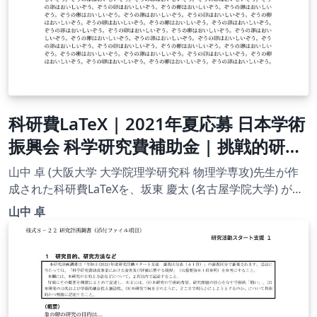
科研費LaTeX | 2021年夏応募 日本学術
振興会 科学研究費補助金 | 挑戦的研究
(開拓)概要 | 2021.08.03
山中 卓 (大阪大学 大学院理学研究科 物理学専攻)先生が作
成された科研費LaTeXを、坂東 慶太 (名古屋学院大学) が了
承を得てテンプレート登録しています。 詳細はこちら↓を
山中 卓
ご確認ください。 http://osksn2.hep.sci.osaka-
u.ac.jp/~taku/kakenhiLaTeX/