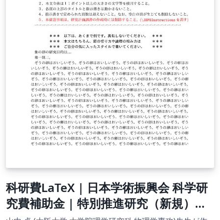
科研費LaTeX | 日本学術振興会 科学研
究費補助金 | 特別推進研究（新規）・
日本語版その１ | 2020.09.02