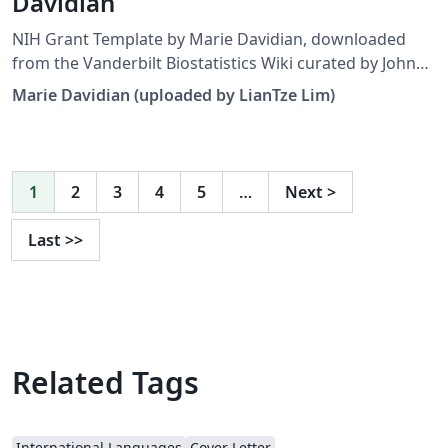
Davidian
NIH Grant Template by Marie Davidian, downloaded
from the Vanderbilt Biostatistics Wiki curated by John
Bock. Note that the template has been modified to
Marie Davidian (uploaded by LianTze Lim)
work on Overleaf. This template may be outdated —
see this and this for more recent alternatives. As a
bonus — here's a guide to grant writing and grant
review process by the same author for a 2008
1
2
3
4
5
…
Next
>
workshop.
Last
>>
Related Tags
International Languages
Cover Letter