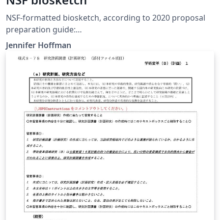
NSF-formatted biosketch, according to 2020 proposal
preparation guide:
https://www.nsf.gov/pubs/policydocs/pappg20_1/index.
Jennifer Hoffman
jsp