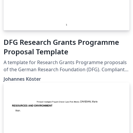
DFG Research Grants Programme
Proposal Template
A template for Research Grants Programme proposals
of the German Research Foundation (DFG). Compliant
with DFG form 54.01 – 09/22.
Johannes Köster