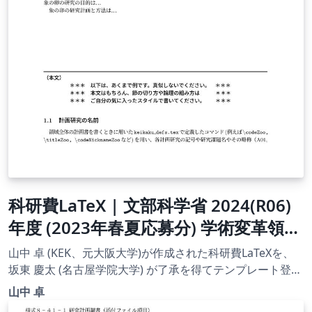
科研費LaTeX | 文部科学省 2024(R06)
年度 (2023年春夏応募分) 学術変革領域
研究 | 学術変革領域研究(B) (計画研究)
山中 卓 (KEK、元大阪大学)が作成された科研費LaTeXを、
| 2023.04.21
坂東 慶太 (名古屋学院大学) が了承を得てテンプレート登録
しています。 詳細はこちら↓をご確認ください。
山中 卓
http://osksn2.hep.sci.osaka-