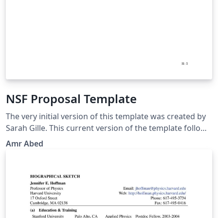
NSF Proposal Template
The very initial version of this template was created by
Sarah Gille. This current version of the template follows
the guidelines in NSF GPG 15-1. It is your responsibility
Amr Abed
to make sure that everything is in agreement with the
current NSF GPG and your program solicitation. Good
luck!