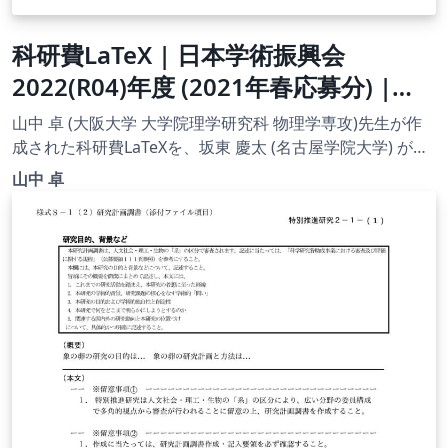
科研費LaTeX | 日本学術振興会
2022(R04)年度 (2021年春応募分) |
2021(R03)年度 研究活動スタート支援
山中 卓 (大阪大学 大学院理学研究科 物理学専攻)先生が作
| 021.03.05
成された科研費LaTeXを、坂東 慶太 (名古屋学院大学) が了
承を得てテンプレート登録しています。 詳細はこちら↓を
山中 卓
ご確認ください。 http://osksn2.hep.sci.osaka-
u.ac.jp/~taku/kakenhiLaTeX/