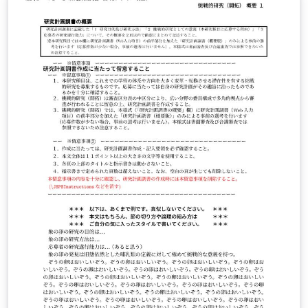
u.ac.jp/~taku/kakenhiLaTeX/