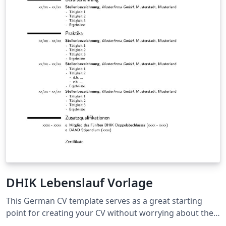
DHIK Lebenslauf Vorlage
This German CV template serves as a great starting
point for creating your CV without worrying about the
format. It was created by a former Mexican student of