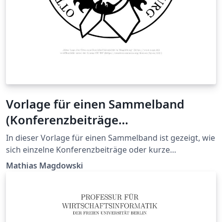
Vorlage für einen Sammelband
(Konferenzbeiträge
zusammenführen)
In dieser Vorlage für einen Sammelband ist gezeigt, wie
sich einzelne Konferenzbeiträge oder kurze
Projektbeschreibungen zu einem gemeinsamen
Mathias Magdowski
Dokument zusammenführen lassen. Die einzelnen
Beiträge werden dazu als PDF-Dateien aus dem
Unterordner "paper" händisch in das Dokument
eingebunden und im Inhaltsverzeichnis verlinkt.