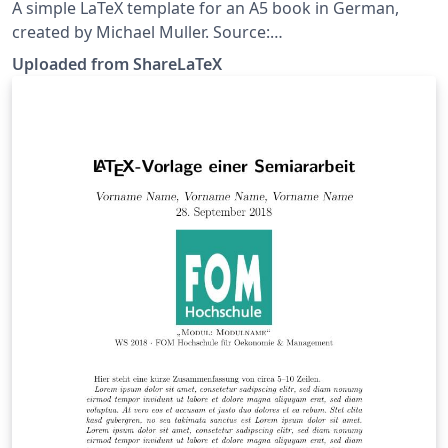
A simple LaTeX template for an A5 book in German,
created by Michael Muller. Source:
https://github.com/cmichi/latex-template-collection.
Uploaded from ShareLaTeX
This template was originally published on ShareLaTeX
and subsequently moved to Overleaf in November
2019.