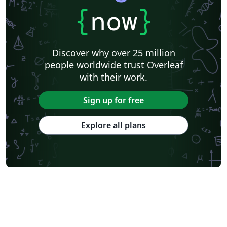
Westfälische Hochschule
Universität Rostock
HTL Pinkafeld
{
now
}
Hochschule Furtwangen University
Universität Duisburg-Essen
University of Bremen
Hochschule Darmstadt
BibTeX
Karlsruhe Institute of Technology
TU Dortmund
Discover why over 25 million
Albert-Ludwigs-Universität Freiburg
Invoices
Hochschule Heilbronn
people worldwide trust Overleaf
Project Plan
Saarland University
Abstract Booklet
with their work.
Journal articles
Bibliographies
Sign up for free
Explore all plans