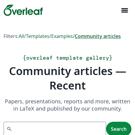
menu
Filters:
All
/
Templates
/
Examples
/
Community articles
{
overleaf template gallery
}
Community articles —
Recent
Papers, presentations, reports and more, written
in LaTeX and published by our community.
Search
search
Search