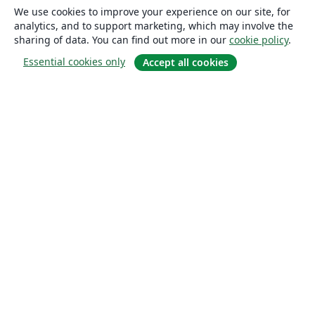
We use cookies to improve your experience on our site, for
analytics, and to support marketing, which may involve the
sharing of data. You can find out more in our
cookie policy
.
Essential cookies only
Accept all cookies
About
About us
Careers
Blog
Solutions
For business
For universities
For government