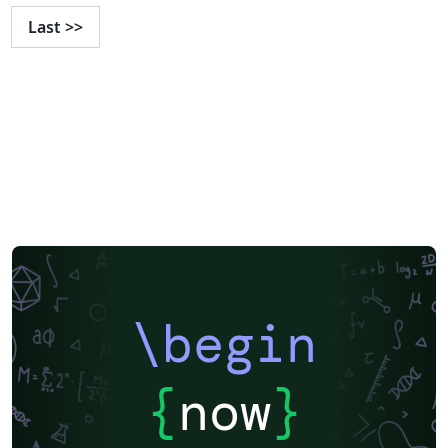
Last
>>
\begin
{
now
}