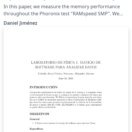
In this paper, we measure the memory performance
throughout the Phoronix test "RAMspeed SMP". We
decide to test this specific benchmark because we
Daniel Jiménez
know how important is the memory for the system
performance. This document shows how much the
memory performance could change if we modify some
variables in the linux kernel.