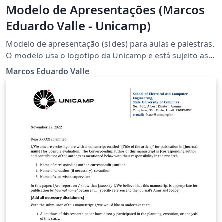
Modelo de Apresentações (Marcos
Eduardo Valle - Unicamp)
Modelo de apresentação (slides) para aulas e palestras.
O modelo usa o logotipo da Unicamp e está sujeito as
normas para o uso do logotipo. Especificamente, a A
Marcos Eduardo Valle
Resolução GR 28/04 proíbe o uso da marca e do seu
logotipo em objetos não oficiais da Universidade, sem
autorização, por escrito, da Reitoria.