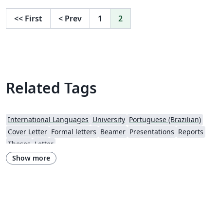
<<
First
<
Prev
1
2
Related Tags
International Languages
University
Portuguese (Brazilian)
Cover Letter
Formal letters
Beamer
Presentations
Reports
Theses
Letter
Show more