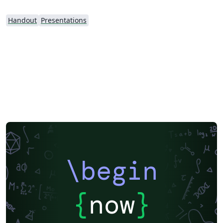
Handout
Presentations
\begin
{
now
}