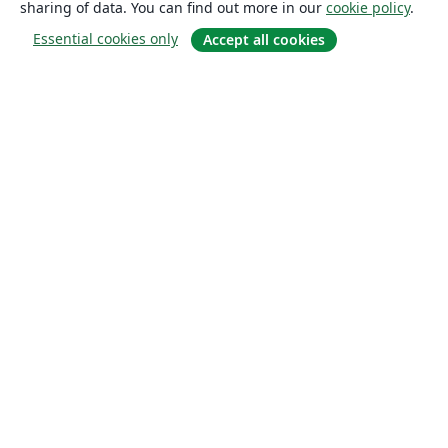
sharing of data. You can find out more in our
cookie policy
.
Essential cookies only
Accept all cookies
About
About us
Careers
Blog
Solutions
For business
For universities
For government